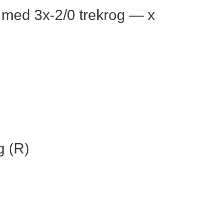
, med 3x-2/0 trekrog — x
g (R)