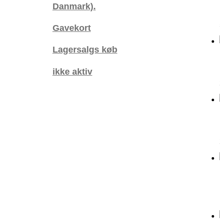
Danmark).
Gavekort
Lagersalgs køb
ikke aktiv