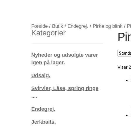
Forside
/
Butik
/
Endegrej.
/
Pirke og blink
/
P
Kategorier
Pi
Nyheder og udsolgte varer
igen på lager.
Viser 2
Udsalg.
Svirvler, Låse, spring ringe
....
Endegrej.
Jerkbaits.