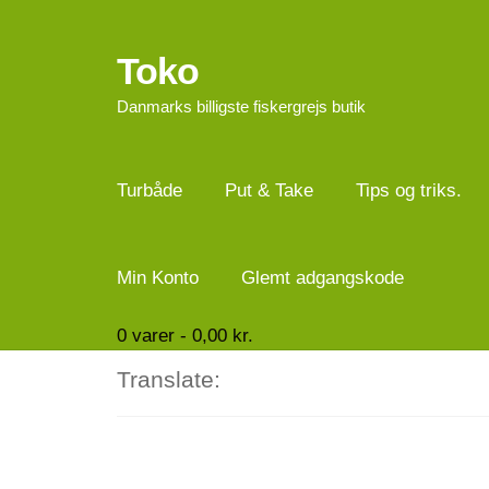
Toko
Spring
Spring
til
til
Danmarks billigste fiskergrejs butik
navigation
indhold
Turbåde
Put & Take
Tips og triks.
Min Konto
Glemt adgangskode
0
varer -
0,00
kr.
Translate: