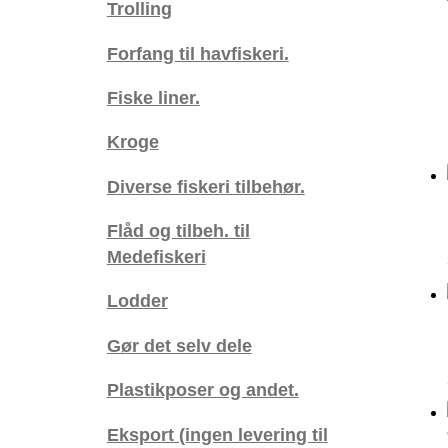
Trolling
Forfang til havfiskeri.
Fiske liner.
Kroge
Diverse fiskeri tilbehør.
Flåd og tilbeh. til
Medefiskeri
Lodder
Gør det selv dele
Plastikposer og andet.
Eksport (ingen levering til