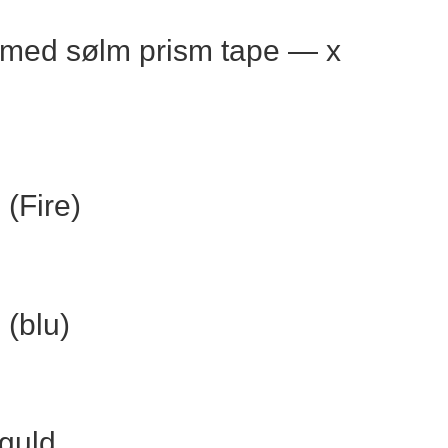
d med sølm prism tape — x
 (Fire)
 (blu)
 guld