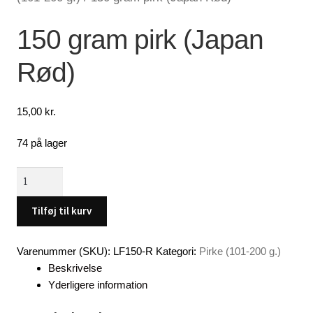
Lagersalg
150 gram pirk (Japan
Rød)
Min Konto
Glemt adgangskode
15,00
kr.
74 på lager
150
gram
pirk
Tilføj til kurv
(Japan
Rød)
Varenummer (SKU):
LF150-R
Kategori:
Pirke (101-200 g.)
antal
Beskrivelse
Yderligere information