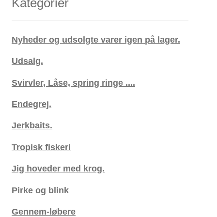
Kategorier
Nyheder og udsolgte varer igen på lager.
Udsalg.
Svirvler, Låse, spring ringe ....
Endegrej.
Jerkbaits.
Tropisk fiskeri
Jig hoveder med krog.
Pirke og blink
Gennem-løbere