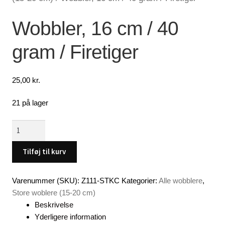
Lagersalg
Wobbler, 16 cm / 40
gram / Firetiger
Min Konto
Glemt adgangskode
25,00
kr.
21 på lager
Wobbler,
16
cm
Tilføj til kurv
/
40
Varenummer (SKU):
Z111-STKC
Kategorier:
Alle wobblere
,
gram
Store woblere (15-20 cm)
/
Beskrivelse
Firetiger
Yderligere information
antal