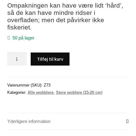
Ompakningen kan have være lidt ‘hård’,
så de kan have mindre ridser i
overfladen; men det påvirker ikke
fiskeriet.
50 på lager
VM
Tilføj til kurv
Wobbler,
180
mm
/
Varenummer (SKU):
Z73
43
Kategorier:
Alle wobblere
,
Store woblere (15-20 cm)
gram.
A8
antal
Yderligere information