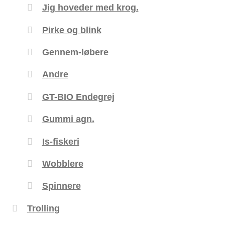
Jig hoveder med krog.
Pirke og blink
Gennem-løbere
Andre
GT-BIO Endegrej
Gummi agn.
Is-fiskeri
Wobblere
Spinnere
Trolling