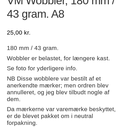
VM Wobbler, 180 mm /
43 gram. A8
Lagersalg
Min Konto
25,00
kr.
Glemt adgangskode
180 mm / 43 gram.
Wobbler er belastet, for længere kast.
Se foto for yderligere info.
NB Disse wobblere var bestilt af et
anerkendte mærker; men ordren blev
annulleret, og jeg blev tilbudt nogle af
dem.
Da mærkerne var varemærke beskyttet,
er de blevet pakket om i neutral
forpakning.