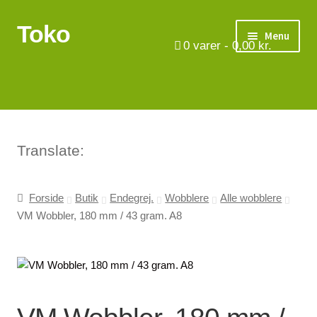
Toko
Spring
Spring
Menu
til
til
0
varer -
0,00
kr.
navigation
indhold
Turbåde
Put & Take
Tips og triks.
Translate:
Foreninger
Forside
Butik
Endegrej.
Wobblere
Alle wobblere
VM Wobbler, 180 mm / 43 gram. A8
Om os
Vilkår
Kontakt