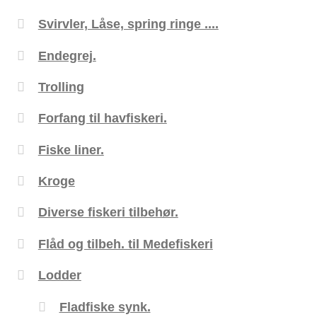
Svirvler, Låse, spring ringe ....
Endegrej.
Trolling
Forfang til havfiskeri.
Fiske liner.
Kroge
Diverse fiskeri tilbehør.
Flåd og tilbeh. til Medefiskeri
Lodder
Fladfiske synk.