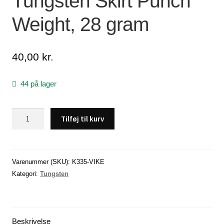
Tungsten Skirt Punch
Weight, 28 gram
Lagersalg
Min Konto
40,00
kr.
Glemt adgangskode
44 på lager
Tungsten
Tilføj til kurv
Skirt
Punch
Weight,
28
Varenummer (SKU):
K335-VIKE
gram
Kategori:
Tungsten
antal
Beskrivelse