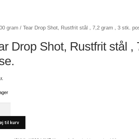
100 gram
/
Tear Drop Shot, Rustfrit stål , 7,2 gram , 3 stk. po
r Drop Shot, Rustfrit stål , 
se.
r.
ager
øj til kurv