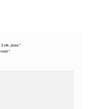
 3 stk. pose.”
t med
*