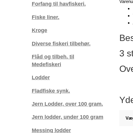
Varen
Forfang til havfiskeri.
,
7,2
Fiske liner.
gram
,
Kroge
3
Bes
stk.
Diverse fiskeri tilbehør.
pose.
3 s
antal
Flåd og tilbeh. til
Medefiskeri
Ove
Lodder
Fladfiske synk.
Yde
Jern Lodder, over 100 gram.
Jern lodder, under 100 gram
Væ
Messing lodder