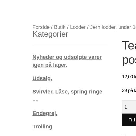
Forside
/
Butik
/
Lodder
/
Jern lodder, under 
Kategorier
Tea
po
Nyheder og udsolgte varer
igen på lager.
12,00
k
Udsalg.
39 på l
Svirvler, Låse, spring ringe
....
Tear
Drop
Endegrej.
Shot,
Tilf
Rustfrit
Trolling
stål