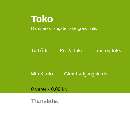
Toko
Spring
Spring
til
til
Danmarks billigste fiskergrejs butik
navigation
indhold
Turbåde
Put & Take
Tips og triks.
Min Konto
Glemt adgangskode
0
varer -
0,00
kr.
Translate: