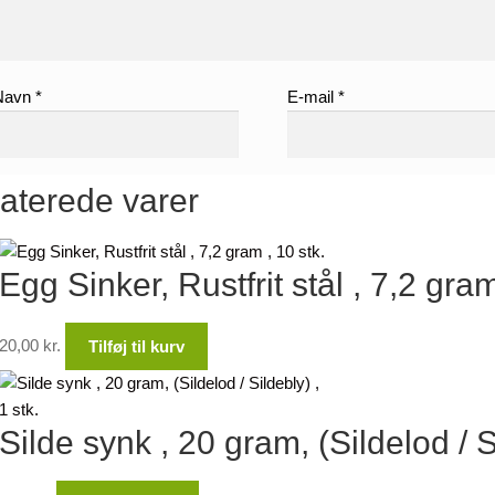
Navn
*
E-mail
*
aterede varer
Egg Sinker, Rustfrit stål , 7,2 gram
20,00
kr.
Tilføj til kurv
Silde synk , 20 gram, (Sildelod / Si