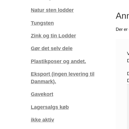
Natur sten lodder
Anm
Tungsten
Der er
Zink og tin Lodder
Gør det selv dele
V
Plastikposer og andet.
D
Eksport (ingen levering til
Danmark).
Gavekort
Lagersalgs køb
ikke aktiv