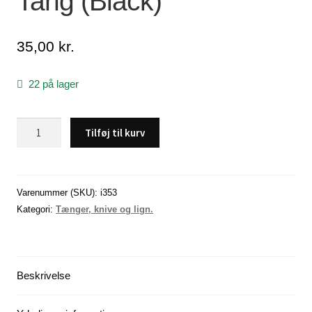
Tang (Black)
Lagersalg
35,00
kr.
Min Konto
22 på lager
Glemt adgangskode
Tang
Tilføj til kurv
(Black)
antal
Varenummer (SKU):
i353
Kategori:
Tænger, knive og lign.
Beskrivelse