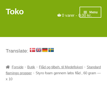
Toko
Spring
Spring
Menu
til
til
0
varer -
0,00
kr.
navigation
indhold
Turbåde
Put & Take
Tips og triks.
Translate:
Foreninger
Forside
Butik
Flåd og tilbeh. til Medefiskeri
Standard
flamingo propper
Styro foam gennem løbs flåd , 60 gram —
Om os
x 10
Vilkår
Kontakt