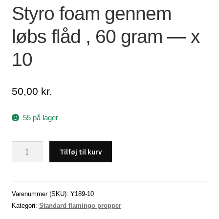
Styro foam gennem
Lagersalg
løbs flåd , 60 gram — x
Min Konto
10
Glemt adgangskode
50,00
kr.
55 på lager
Styro
Tilføj til kurv
foam
gennem
løbs
flåd
Varenummer (SKU):
Y189-10
,
Kategori:
Standard flamingo propper
60