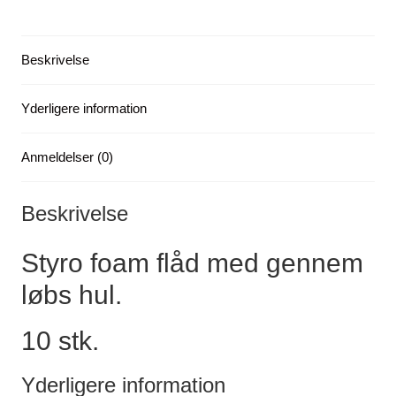
gram
-
Beskrivelse
-
-
x
Yderligere information
10
antal
Anmeldelser (0)
Beskrivelse
Styro foam flåd med gennem
løbs hul.
10 stk.
Yderligere information