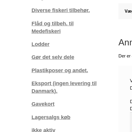
Diverse fiskeri tilbehør.
Væ
Flåd og tilbeh. til
Medefiskeri
Anm
Lodder
Der er
Gør det selv dele
Plastikposer og andet.
V
Eksport (ingen levering til
D
Danmark).
Gavekort
Lagersalgs køb
ikke aktiv