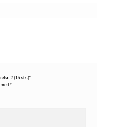
relse 2 (15 stk.)”
t med
*