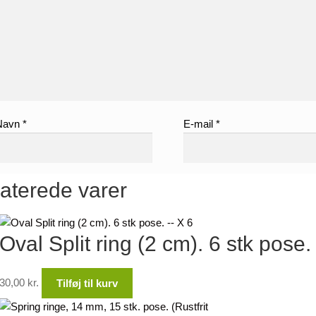
Navn
*
E-mail
*
aterede varer
Oval Split ring (2 cm). 6 stk pose
30,00
kr.
Tilføj til kurv