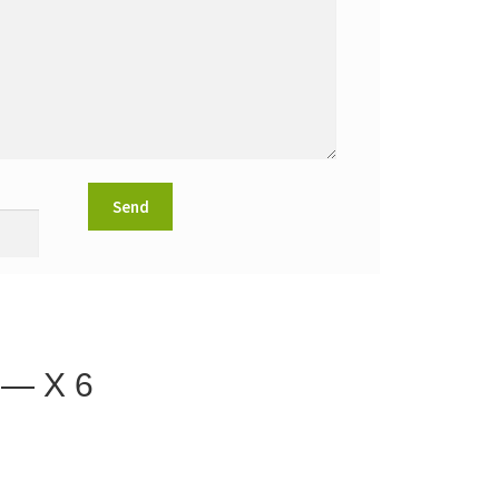
. — X 6