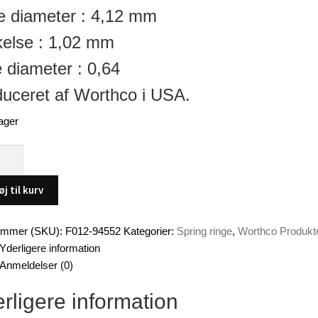
e diameter : 4,12 mm
else : 1,02 mm
 diameter : 0,64
uceret af Worthco i USA.
ager
øj til kurv
ions.
ummer (SKU):
F012-94552
Kategorier:
Spring ringe
,
Worthco Produkt
se
Yderligere information
Anmeldelser (0)
rligere information