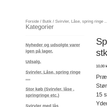
Forside
/
Butik
/
Svirvler, Låse, spring ringe ..
Kategorier
Sp
Nyheder og udsolgte varer
stk
igen på lager.
Udsalg.
10,00
k
Svirvler, Låse, spring ringe
Præc
....
Stør
Stor køb (Svirvler, låse ,
15 s
springringe etc.)
Yder
Svirvler med lås