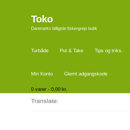
Toko
Spring
Spring
til
til
Danmarks billigste fiskergrejs butik
navigation
indhold
Turbåde
Put & Take
Tips og triks.
Min Konto
Glemt adgangskode
0
varer -
0,00
kr.
Translate: