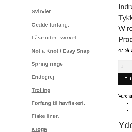
Indr
Svirvler
Tykk
Gedde forfang.
Wire
Låse uden svirvel
Prod
Not a Knot / Easy Snap
47 på l
Spring ringe
Spring
ringe,
Endegrej.
tynd
Tilf
wire,
Trolling
præcis
Varen
størrel
Forfang til havfiskeri.
2
(15
Fiske liner.
stk.)
Yde
antal
Kroge