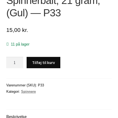
Spinnerbait, 21 gram,
(Gul) — P33
Lagersalg
Min Konto
15,00
kr.
Glemt adgangskode
11 på lager
Spinnerbait,
Tilføj til kurv
21
gram,
(Gul)
-
Varenummer (SKU):
P33
-
Kategori:
Spinnere
P33
antal
Beskrivelse