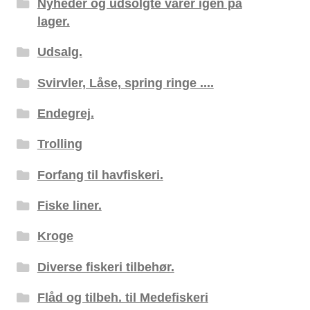
Nyheder og udsolgte varer igen på
lager.
Udsalg.
Svirvler, Låse, spring ringe ....
Endegrej.
Trolling
Forfang til havfiskeri.
Fiske liner.
Kroge
Diverse fiskeri tilbehør.
Flåd og tilbeh. til Medefiskeri