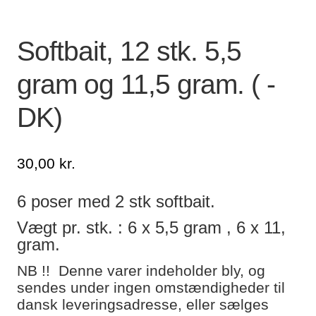
Lagersalg
Softbait, 12 stk. 5,5
Min Konto
gram og 11,5 gram. ( -
Glemt adgangskode
DK)
30,00
kr.
6 poser med 2 stk softbait.
Vægt pr. stk. : 6 x 5,5 gram , 6 x 11,
gram.
NB !! Denne varer indeholder bly, og
sendes under ingen omstændigheder til
dansk leveringsadresse, eller sælges