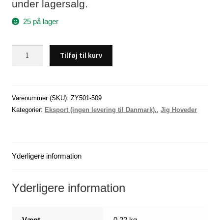
under lagersalg.
25 på lager
Softbait,
Tilføj til kurv
12
stk.
5,5
gram
Varenummer (SKU):
ZY501-509
og
Kategorier:
Eksport (ingen levering til Danmark).
,
Jig Hoveder
11,5
gram.
(
Yderligere information
-
DK)
antal
Yderligere information
Vægt
0,22 kg