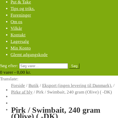
Put & Take
Tips og triks.
Foreninger
Om os
Vilkår
Kontakt
Lagersalg
Min Konto
Glemt adgangskode
Søg efter:
Søg
0
varer -
0,00
kr.
Translate:
Forside
/
Butik
/
Eksport (ingen levering til Danmark).
/
Pirke af bly
/
Pirk / Swimbait, 240 gram (Olive) ( -DK)
Pirk / Swimbait, 240 gram
(Olive) ( -DK)