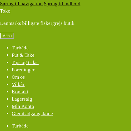
Spring til navigation
Spring til indhold
Toko
Danmarks billigste fiskergrejs butik
Menu
Turbåde
Put & Take
Tips og triks.
Foreninger
Om os
Vilkår
Kontakt
Lagersalg
Min Konto
Glemt adgangskode
Turbåde