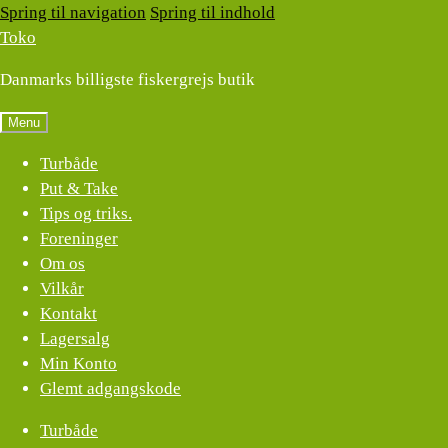
Spring til navigation
Spring til indhold
Toko
Danmarks billigste fiskergrejs butik
Menu
Turbåde
Put & Take
Tips og triks.
Foreninger
Om os
Vilkår
Kontakt
Lagersalg
Min Konto
Glemt adgangskode
Turbåde