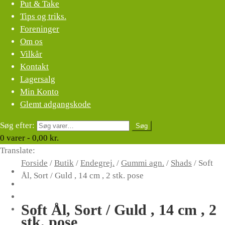
Put & Take
Tips og triks.
Foreninger
Om os
Vilkår
Kontakt
Lagersalg
Min Konto
Glemt adgangskode
Søg efter:
Søg
0
varer -
0,00
kr.
Translate:
Forside
/
Butik
/
Endegrej.
/
Gummi agn.
/
Shads
/
Soft
Ål, Sort / Guld , 14 cm , 2 stk. pose
Soft Ål, Sort / Guld , 14 cm , 2
stk. pose