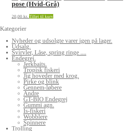
pose (Hvid-Grå)
20,00
kr.
Tilføj til kurv
Kategorier
Nyheder og udsolgte varer igen på lager.
Udsalg.
Svirvler, Låse, spring ringe ....
Endegrej.
Jerkbaits.
Tropisk fiskeri
Jig hoveder med krog.
Pirke og blink
Gennem-løbere
Andre
GT-BIO Endegrej
Gummi agn.
Is-fiskeri
Wobblere
Spinnere
Trolling