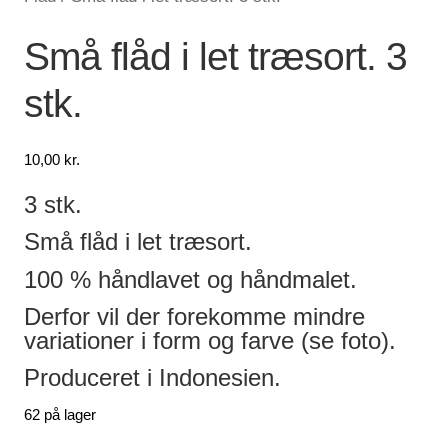
Lagersalg
Små flåd i let træsort. 3
stk.
Min Konto
Glemt adgangskode
10,00
kr.
3 stk.
Små flåd i let træsort.
100 % håndlavet og håndmalet.
Derfor vil der forekomme mindre
variationer i form og farve (se foto).
Produceret i Indonesien.
62 på lager