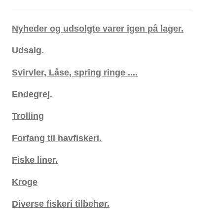
Nyheder og udsolgte varer igen på lager.
Udsalg.
Svirvler, Låse, spring ringe ....
Endegrej.
Trolling
Forfang til havfiskeri.
Fiske liner.
Kroge
Diverse fiskeri tilbehør.