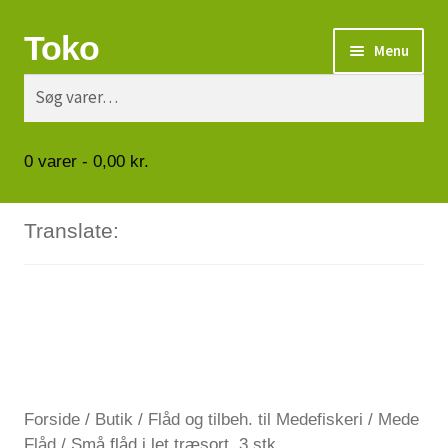
Toko
Spring
Spring
Menu
til
til
Søg
Søg
navigation
indhold
Turbåde
efter:
Put & Take
0
varer -
0,00
kr.
Tips og triks.
Translate:
Foreninger
Om os
Vilkår
Forside
/
Butik
/
Flåd og tilbeh. til Medefiskeri
/
Mede
Kontakt
Flåd
/
Små flåd i let træsort. 3 stk.