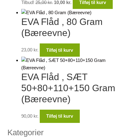
Tilbud!
25,00
kr.
10,00
kr.
Tilføj til kurv
oprindelige
aktuelle
pris
pris
EVA Flåd , 80 Gram
var:
er:
25,00 kr..
10,00 kr..
(Bæreevne)
23,00
kr.
Tilføj til kurv
EVA Flåd , SÆT
50+80+110+150 Gram
(Bæreevne)
90,00
kr.
Tilføj til kurv
Kategorier