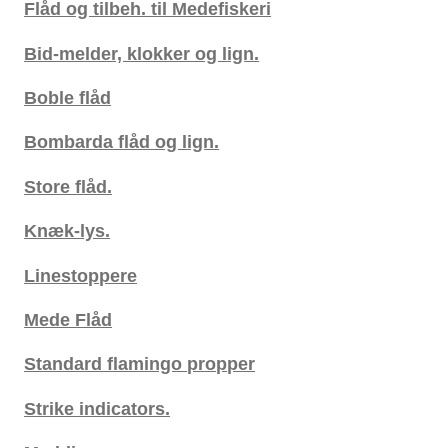
Flåd og tilbeh. til Medefiskeri
Bid-melder, klokker og lign.
Boble flåd
Bombarda flåd og lign.
Store flåd.
Knæk-lys.
Linestoppere
Mede Flåd
Standard flamingo propper
Strike indicators.