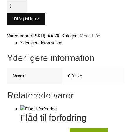
Små
flåd
i
Tilføj til kurv
let
træsort.
Varenummer (SKU):
AA308
Kategori:
Mede Flåd
3
Yderligere information
stk.
antal
Yderligere information
Vægt
0,01 kg
Relaterede varer
Flåd til forfodring
Den
Den