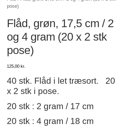
pose)
Lagersalg
Flåd, grøn, 17,5 cm / 2
Min Konto
og 4 gram (20 x 2 stk
Glemt adgangskode
pose)
125,00
kr.
40 stk. Flåd i let træsort. 20
x 2 stk i pose.
20 stk : 2 gram / 17 cm
20 stk : 4 gram / 18 cm