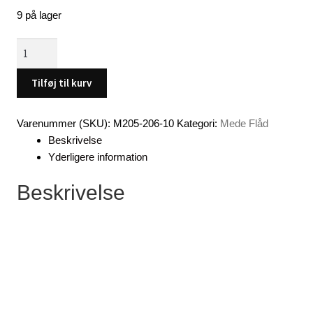
9 på lager
Flåd,
grøn,
17,5
Tilføj til kurv
cm
/
Varenummer (SKU):
M205-206-10
Kategori:
Mede Flåd
2
Beskrivelse
og
Yderligere information
4
gram
Beskrivelse
(20
x
2
stk
pose)
antal