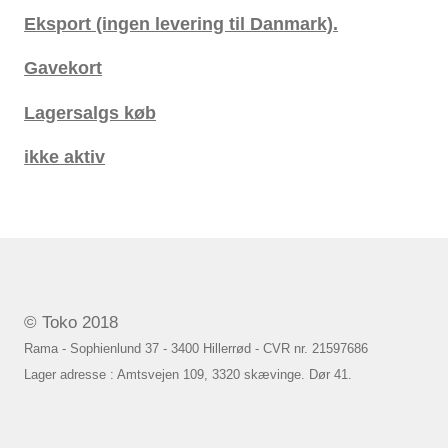
Eksport (ingen levering til Danmark).
Gavekort
Lagersalgs køb
ikke aktiv
© Toko 2018
Rama - Sophienlund 37 - 3400 Hillerrød - CVR nr. 21597686
Lager adresse : Amtsvejen 109, 3320 skævinge. Dør 41.