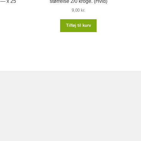
) — x 25
størrelse 2/0 kroge. (Hvid)
9,00
kr.
Tilføj til kurv