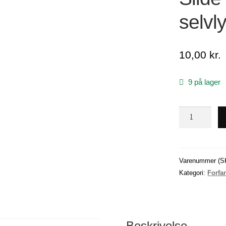
selvl
10,00
kr.
9 på lager
Silde
/Markrel
forfang
Med
selvlysende
Varenummer (S
rejer
Kategori:
Forfa
x
1
antal
Beskrivelse