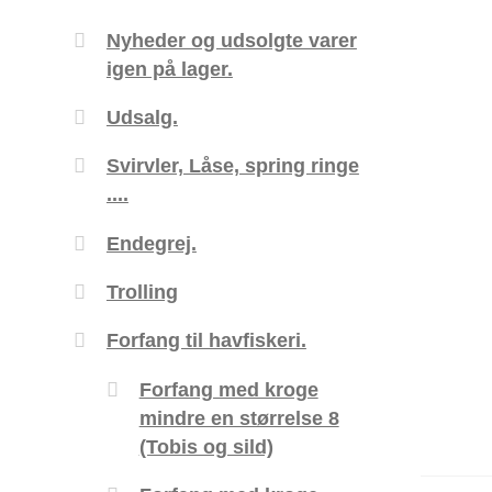
Nyheder og udsolgte varer
igen på lager.
Udsalg.
Svirvler, Låse, spring ringe
....
Endegrej.
Trolling
Forfang til havfiskeri.
Forfang med kroge
mindre en størrelse 8
(Tobis og sild)