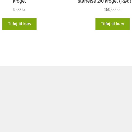
kroge.
størrelse 2/0 kroge. (Rød
9,00
kr.
150,00
kr.
Tilføj til kurv
Tilføj til kurv