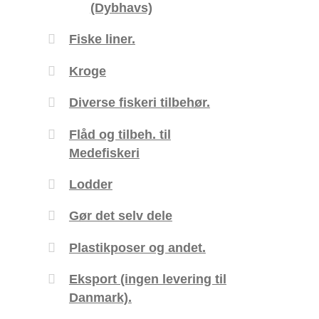
(Dybhavs)
Fiske liner.
Kroge
Diverse fiskeri tilbehør.
Flåd og tilbeh. til
Medefiskeri
Lodder
Gør det selv dele
Plastikposer og andet.
Eksport (ingen levering til
Danmark).