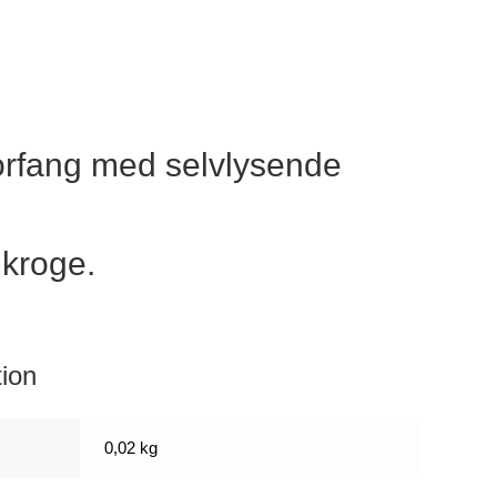
forfang med selvlysende
 kroge.
tion
0,02 kg