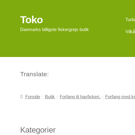
Toko
Spring
Spring
Turb
til
til
Danmarks billigste fiskergrejs butik
Vilkå
navigation
indhold
Translate:
Forside
Butik
Forfang til havfiskeri.
Forfang med kr
Kategorier