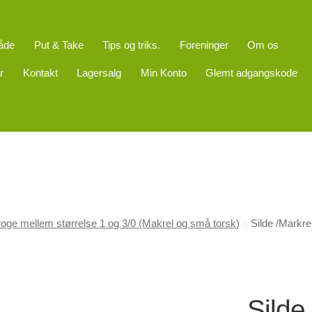
åde
Put & Take
Tips og triks.
Foreninger
Om os
r
Kontakt
Lagersalg
Min Konto
Glemt adgangskode
oge mellem størrelse 1 og 3/0 (Makrel og små torsk)
Silde /Markre
Silde