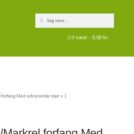
Søg
Søg
efter:
0
varer -
0,00
kr.
l forfang Med selvlysende rejer x 1
 /Markrel forfang Med