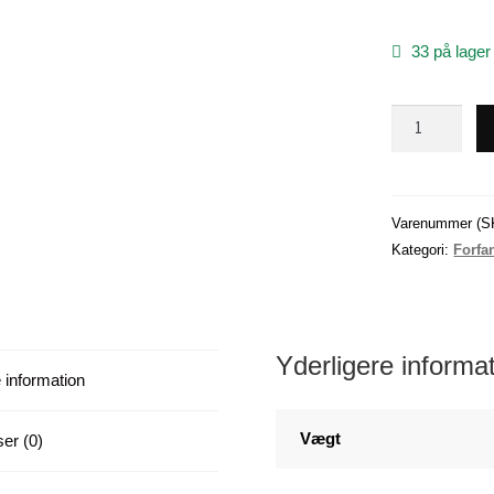
33 på lager
Silde
forfang
med
5
størrelse
Varenummer (S
4
Kategori:
Forfa
kroge
(0,55mm)
-
-
Yderligere informa
 information
-
-
x
Vægt
er (0)
6
antal