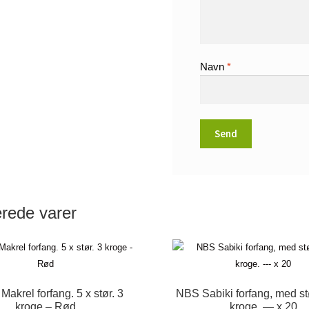
Navn
*
erede varer
 Makrel forfang. 5 x stør. 3
NBS Sabiki forfang, med st
kroge – Rød
kroge. — x 20