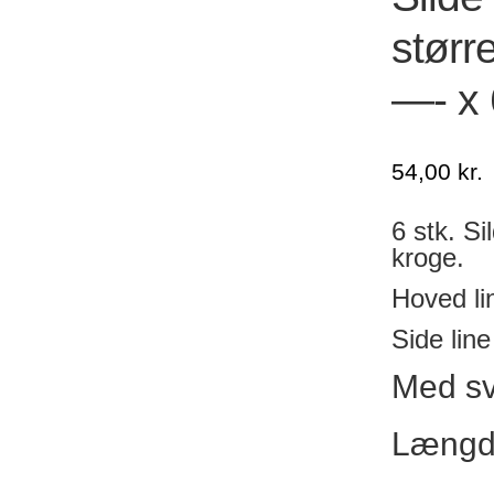
størr
—- x 
54,00
kr.
6 stk. Si
kroge.
Hoved li
Side lin
Med svi
Længde