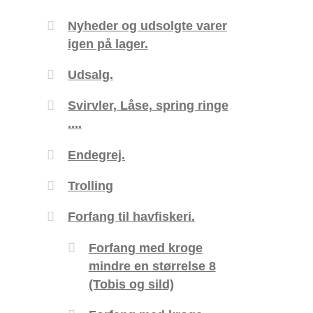
Nyheder og udsolgte varer
igen på lager.
Udsalg.
Svirvler, Låse, spring ringe
....
Endegrej.
Trolling
Forfang til havfiskeri.
Forfang med kroge
mindre en størrelse 8
(Tobis og sild)