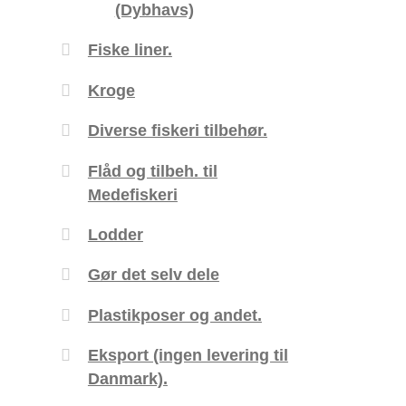
(Dybhavs)
Fiske liner.
Kroge
Diverse fiskeri tilbehør.
Flåd og tilbeh. til
Medefiskeri
Lodder
Gør det selv dele
Plastikposer og andet.
Eksport (ingen levering til
Danmark).