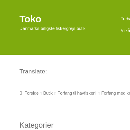
Toko
Spring
Spring
Turb
til
til
Danmarks billigste fiskergrejs butik
Vilkå
navigation
indhold
Translate:
Forside
Butik
Forfang til havfiskeri.
Forfang med kr
Kategorier