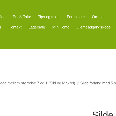
åde
Put & Take
Tips og triks.
Foreninger
Om os
r
Kontakt
Lagersalg
Min Konto
Glemt adgangskode
oge mellem størrelse 7 og 1 (Sild og Makrel).
Silde forfang med 5 
Silde