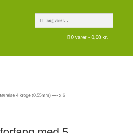
Søg
Søg
efter:
0
varer -
0,00
kr.
størrelse 4 kroge (0,55mm) —- x 6
 forfang med 5