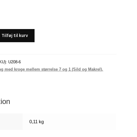
Tilføj til kurv
KU):
U208-6
ng med kroge mellem størrelse 7 og 1 (Sild og Makrel).
tion
0,11 kg