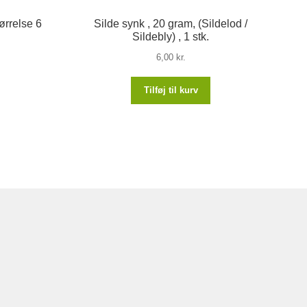
ørrelse 6
Silde synk , 20 gram, (Sildelod /
Sildebly) , 1 stk.
6,00
kr.
Tilføj til kurv