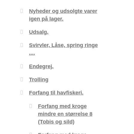
Nyheder og udsolgte varer
igen på lager.
Udsalg.
Svirvler, Låse, spring ringe
....
Endegrej.
Trolling
Forfang til havfiskeri.
Forfang med kroge
mindre en størrelse 8
(Tobis og sild)