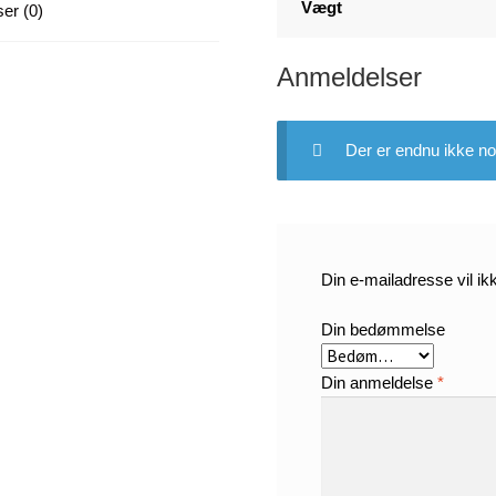
x
Vægt
er (0)
1
antal
Anmeldelser
Der er endnu ikke no
Din e-mailadresse vil ikk
Din bedømmelse
Din anmeldelse
*