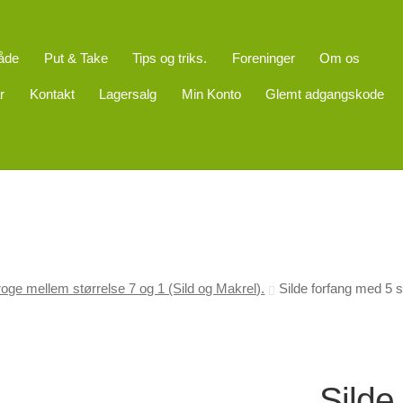
åde
Put & Take
Tips og triks.
Foreninger
Om os
r
Kontakt
Lagersalg
Min Konto
Glemt adgangskode
oge mellem størrelse 7 og 1 (Sild og Makrel).
Silde forfang med 5 
Silde