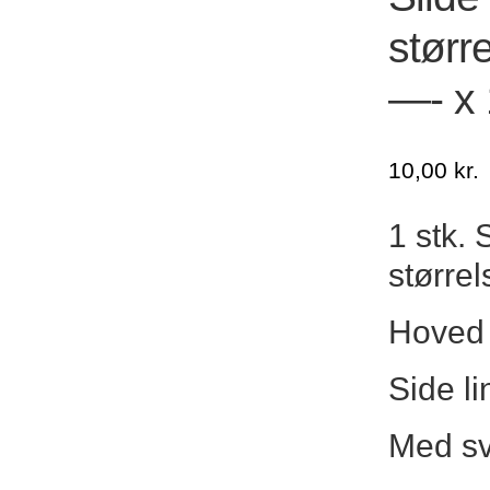
størr
—- x 
10,00
kr.
1 stk. 
størrel
Hoved 
Side l
Med svi