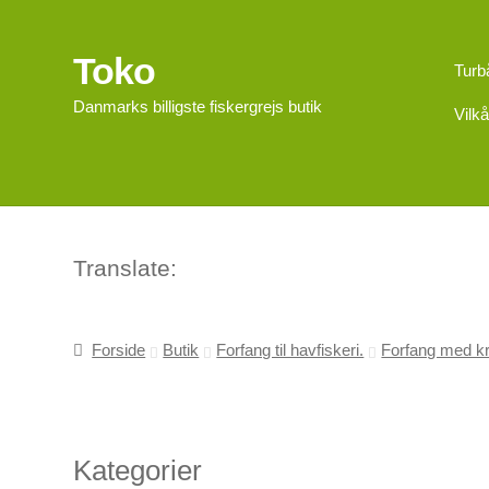
Toko
Spring
Spring
Turb
til
til
Danmarks billigste fiskergrejs butik
Vilkå
navigation
indhold
Translate:
Forside
Butik
Forfang til havfiskeri.
Forfang med kr
Kategorier