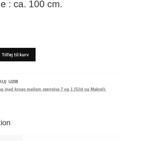
 : ca. 100 cm.
Tilføj til kurv
KU):
U208
ng med kroge mellem størrelse 7 og 1 (Sild og Makrel).
tion