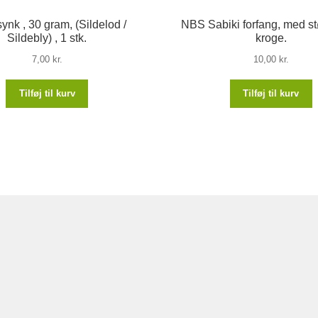
synk , 30 gram, (Sildelod /
NBS Sabiki forfang, med st
Sildebly) , 1 stk.
kroge.
7,00
kr.
10,00
kr.
Tilføj til kurv
Tilføj til kurv