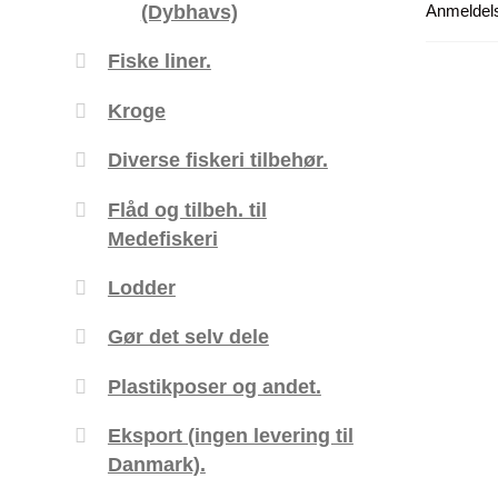
(Dybhavs)
Anmeldels
Fiske liner.
Kroge
Diverse fiskeri tilbehør.
Flåd og tilbeh. til
Medefiskeri
Lodder
Gør det selv dele
Plastikposer og andet.
Eksport (ingen levering til
Danmark).