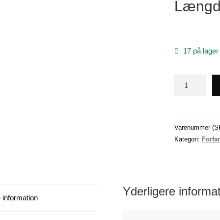
Længde
17 på lager
Silde
forfang
med
5
størrelse
Varenummer (S
4
Kategori:
Forfa
kroge
(0,55mm)
-
-
Yderligere informa
 information
-
-