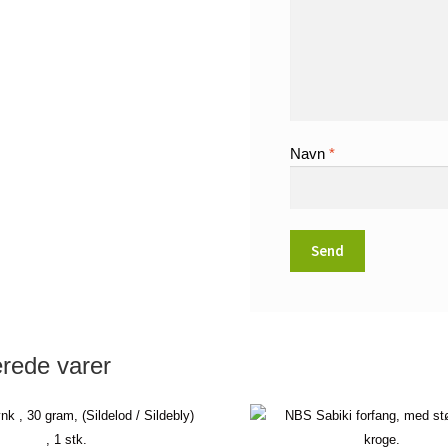
Navn
*
erede varer