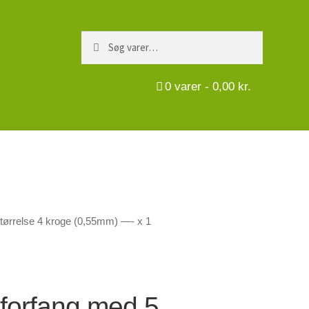
Søg
Søg
efter:
0
varer -
0,00
kr.
størrelse 4 kroge (0,55mm) —- x 1
 forfang med 5