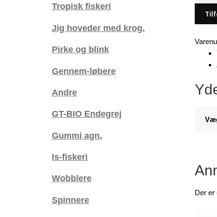
Tropisk fiskeri
/
Tilf
Sleeve
Jig hoveder med krog.
6
Varen
stk.
Pirke og blink
antal
Gennem-løbere
Yde
Andre
GT-BIO Endegrej
Væ
Gummi agn.
Is-fiskeri
Anm
Wobblere
Der er
Spinnere