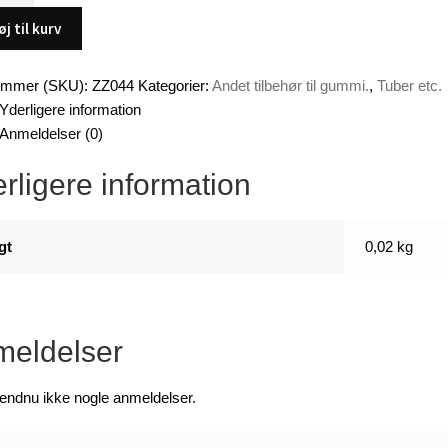
øj til kurv
,
ummer (SKU):
ZZ044
Kategorier:
Andet tilbehør til gummi.
,
Tuber etc.
Yderligere information
Anmeldelser (0)
rligere information
gt
0,02 kg
eldelser
 endnu ikke nogle anmeldelser.