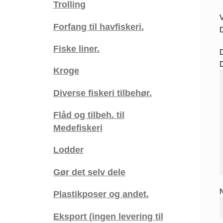
Trolling
V
Forfang til havfiskeri.
D
Fiske liner.
Kroge
Diverse fiskeri tilbehør.
Flåd og tilbeh. til
Medefiskeri
Lodder
Gør det selv dele
Plastikposer og andet.
Eksport (ingen levering til