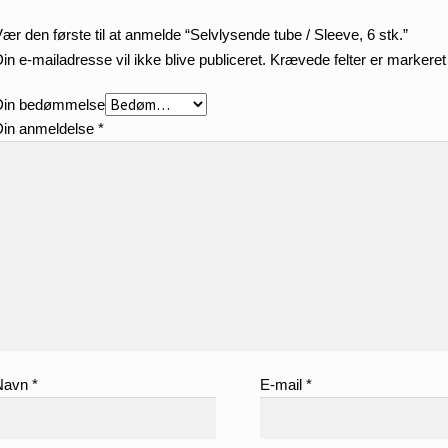
ær den første til at anmelde “Selvlysende tube / Sleeve, 6 stk.”
in e-mailadresse vil ikke blive publiceret.
Krævede felter er markere
Din bedømmelse
Din anmeldelse
*
Navn
*
E-mail
*