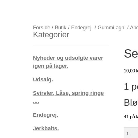
Forside
/
Butik
/
Endegrej.
/
Gummi agn.
/
And
Kategorier
Se
Nyheder og udsolgte varer
igen på lager.
10,00
k
Udsalg.
1 p
Svirvler, Låse, spring ringe
Blø
....
Endegrej.
41 på l
Jerkbaits.
Selvly
tube