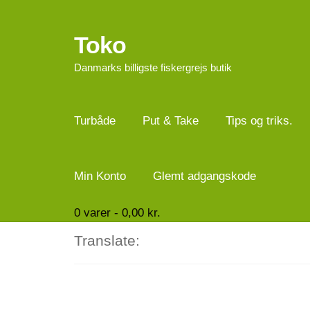
Toko
Spring
Spring
til
til
Danmarks billigste fiskergrejs butik
navigation
indhold
Turbåde
Put & Take
Tips og triks.
Min Konto
Glemt adgangskode
0
varer -
0,00
kr.
Translate: