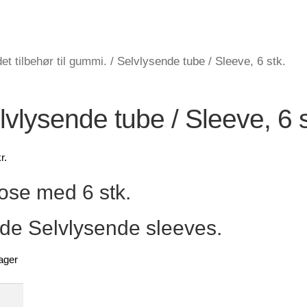
et tilbehør til gummi.
/
Selvlysende tube / Sleeve, 6 stk.
lvlysende tube / Sleeve, 6 s
r.
ose med 6 stk.
de Selvlysende sleeves.
ager
sende