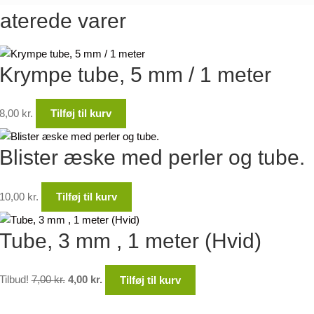
aterede varer
Krympe tube, 5 mm / 1 meter
8,00
kr.
Tilføj til kurv
Blister æske med perler og tube.
10,00
kr.
Tilføj til kurv
Tube, 3 mm , 1 meter (Hvid)
Den
Den
Tilbud!
7,00
kr.
4,00
kr.
Tilføj til kurv
oprindelige
aktuelle
pris
pris