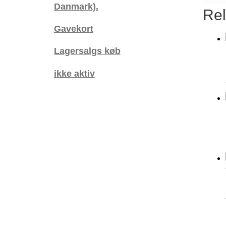
Danmark).
Rel
Gavekort
Lagersalgs køb
ikke aktiv