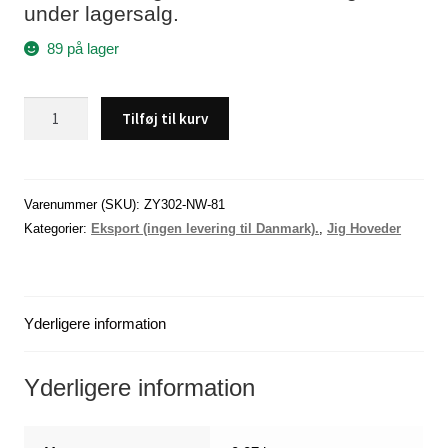
under lagersalg.
89 på lager
Åle
Tilføj til kurv
jig
hoved,
50
gram.
Varenummer (SKU):
ZY302-NW-81
(
Kategorier:
Eksport (ingen levering til Danmark).
,
Jig Hoveder
-
DK)
antal
Yderligere information
Yderligere information