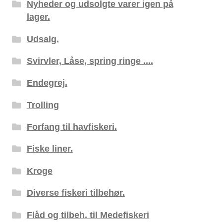
Nyheder og udsolgte varer igen på
lager.
Udsalg.
Svirvler, Låse, spring ringe ....
Endegrej.
Trolling
Forfang til havfiskeri.
Fiske liner.
Kroge
Diverse fiskeri tilbehør.
Flåd og tilbeh. til Medefiskeri