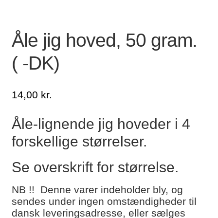
Lagersalg
Åle jig hoved, 50 gram.
Min Konto
( -DK)
Glemt adgangskode
14,00
kr.
Åle-lignende jig hoveder i 4
forskellige størrelser.
Se overskrift for størrelse.
NB !! Denne varer indeholder bly, og
sendes under ingen omstændigheder til
dansk leveringsadresse, eller sælges