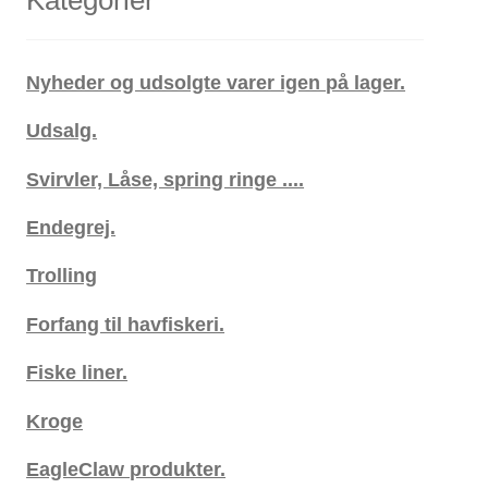
Nyheder og udsolgte varer igen på lager.
Udsalg.
Svirvler, Låse, spring ringe ....
Endegrej.
Trolling
Forfang til havfiskeri.
Fiske liner.
Kroge
EagleClaw produkter.