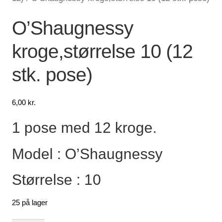
Lagersalg
O’Shaugnessy
kroge,størrelse 10 (12
Min Konto
stk. pose)
Glemt adgangskode
6,00
kr.
1 pose med 12 kroge.
Model : O’Shaugnessy
Størrelse : 10
25 på lager