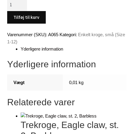
O'Shaugnessy
kroge,størrelse
10
Tilføj til kurv
(12
stk.
Varenummer (SKU):
A065
Kategori:
Enkelt kroge, små (Size
pose)
1-12)
antal
Yderligere information
Yderligere information
Vægt
0,01 kg
Relaterede varer
Trekroge, Eagle claw, st.