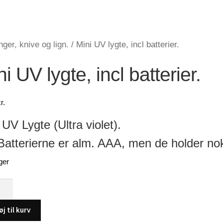
ger, knive og lign.
/
Mini UV lygte, incl batterier.
i UV lygte, incl batterier.
r.
 UV Lygte (Ultra violet).
atterierne er alm. AAA, men de holder nok
ger
øj til kurv