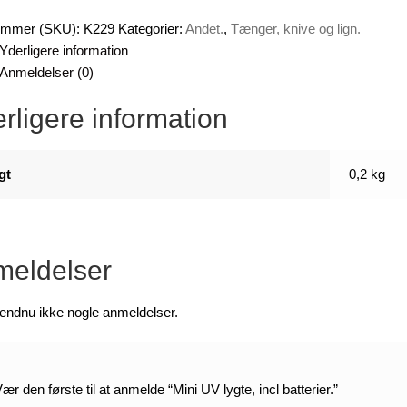
r.
ummer (SKU):
K229
Kategorier:
Andet.
,
Tænger, knive og lign.
Yderligere information
Anmeldelser (0)
rligere information
gt
0,2 kg
eldelser
 endnu ikke nogle anmeldelser.
ær den første til at anmelde “Mini UV lygte, incl batterier.”