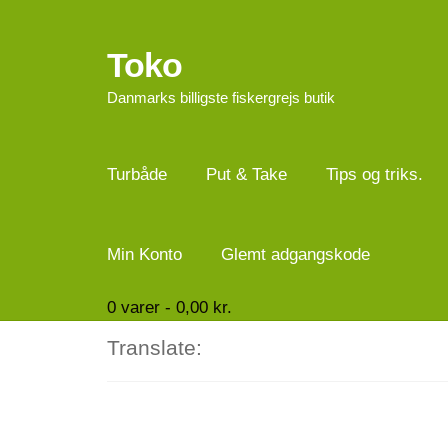
Toko
Spring
Spring
til
til
Danmarks billigste fiskergrejs butik
navigation
indhold
Turbåde
Put & Take
Tips og triks.
Min Konto
Glemt adgangskode
0
varer -
0,00
kr.
Translate: