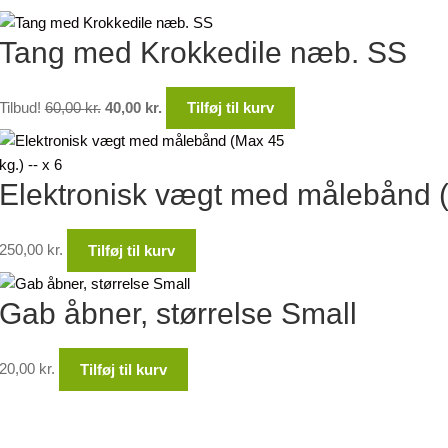
Tang med Krokkedile næb. SS
Den
Den
Tilbud!
60,00
kr.
40,00
kr.
Tilføj til kurv
oprindelige
aktuelle
pris
pris
var:
er:
Elektronisk vægt med målebånd (
60,00 kr..
40,00 kr..
250,00
kr.
Tilføj til kurv
Gab åbner, størrelse Small
20,00
kr.
Tilføj til kurv