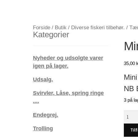
Forside
/
Butik
/
Diverse fiskeri tilbehør.
/
Tæn
Kategorier
Min
Nyheder og udsolgte varer
35,00
k
igen på lager.
Mini
Udsalg.
NB B
Svirvler, Låse, spring ringe
3 på la
....
Mini
Endegrej.
UV
Trolling
lygte,
Tilf
incl