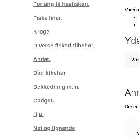
Forfang til havfiskeri.
batterie
Varen
antal
Fiske liner.
Kroge
Yde
Diverse fiskeri tilbehør.
Andet.
Væ
Båd tilbehør
Beklædning m.m.
Anm
Gadget.
Der er
Hjul
Net og lignende
V