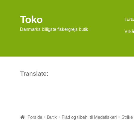
Toko
Spring
Spring
Turb
til
til
Danmarks billigste fiskergrejs butik
Vilkå
navigation
indhold
Translate:
Forside
Butik
Flåd og tilbeh. til Medefiskeri
Strike