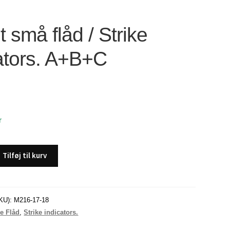
 små flåd / Strike
ators. A+B+C
r
Tilføj til kurv
KU):
M216-17-18
e Flåd
,
Strike indicators.