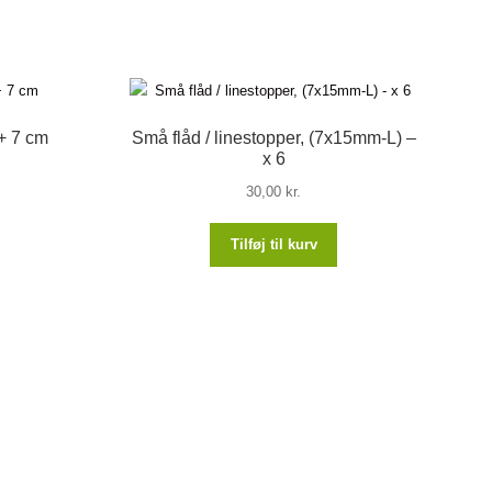
 + 7 cm
Små flåd / linestopper, (7x15mm-L) –
x 6
30,00
kr.
Tilføj til kurv