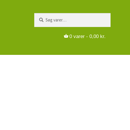
Søg
Søg
efter:
0
varer -
0,00
kr.