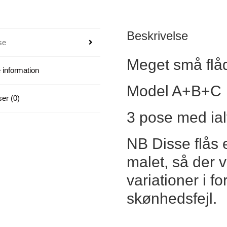
antal
Beskrivelse
se
Meget små flåd 
 information
Model A+B+C
er (0)
3 pose med ialt
NB Disse flås
malet, så der 
variationer i f
skønhedsfejl.