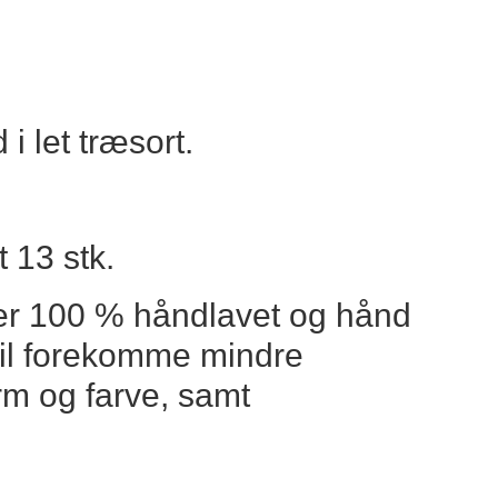
i let træsort.
 13 stk.
 er 100 % håndlavet og hånd
vil forekomme mindre
orm og farve, samt