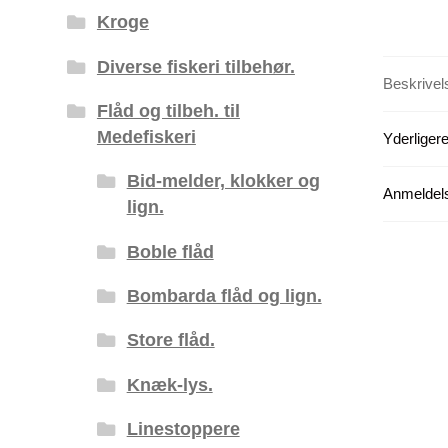
Kroge
Diverse fiskeri tilbehør.
Beskrivel
Flåd og tilbeh. til
Medefiskeri
Yderligere
Bid-melder, klokker og
Anmeldels
lign.
Boble flåd
Bombarda flåd og lign.
Store flåd.
Knæk-lys.
Linestoppere