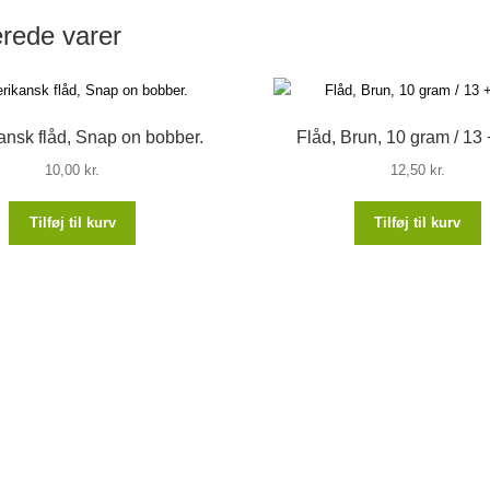
erede varer
nsk flåd, Snap on bobber.
Flåd, Brun, 10 gram / 13
10,00
kr.
12,50
kr.
Tilføj til kurv
Tilføj til kurv