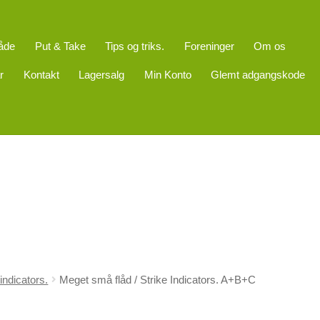
åde
Put & Take
Tips og triks.
Foreninger
Om os
r
Kontakt
Lagersalg
Min Konto
Glemt adgangskode
 indicators.
Meget små flåd / Strike Indicators. A+B+C