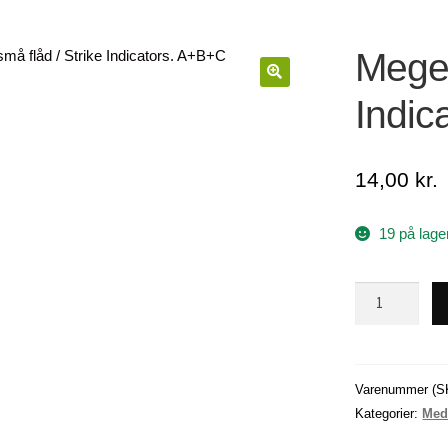
Meget
🔍
Indic
14,00
kr.
19 på lage
Meget
små
flåd
/
Strike
Varenummer (S
Indicators.
Kategorier:
Med
A+B+C