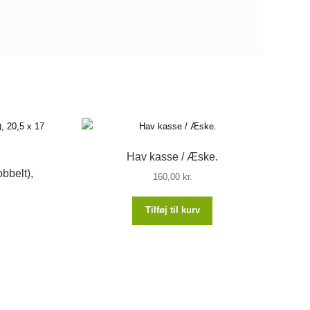
Hav kasse / Æske.
obbelt),
160,00
kr.
Tilføj til kurv