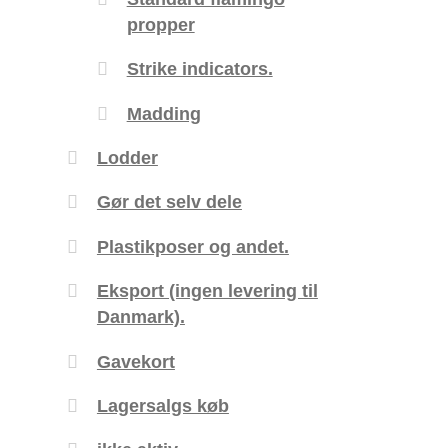
propper
Strike indicators.
Madding
Lodder
Gør det selv dele
Plastikposer og andet.
Eksport (ingen levering til
Danmark).
Gavekort
Lagersalgs køb