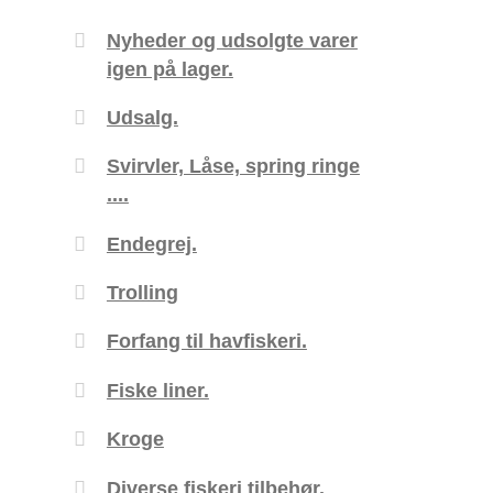
Nyheder og udsolgte varer
igen på lager.
Udsalg.
Svirvler, Låse, spring ringe
....
Endegrej.
Trolling
Forfang til havfiskeri.
Fiske liner.
Kroge
Diverse fiskeri tilbehør.