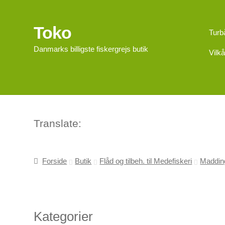
Toko
Spring
Spring
Turb
til
til
Danmarks billigste fiskergrejs butik
Vilkå
navigation
indhold
Translate:
Forside
Butik
Flåd og tilbeh. til Medefiskeri
Maddin
Kategorier