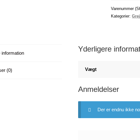
til
levende
Varenummer (S
agn.
Kategorier:
Gre
antal
Yderligere informa
 information
Vægt
er (0)
Anmeldelser
Der er endnu ikke no