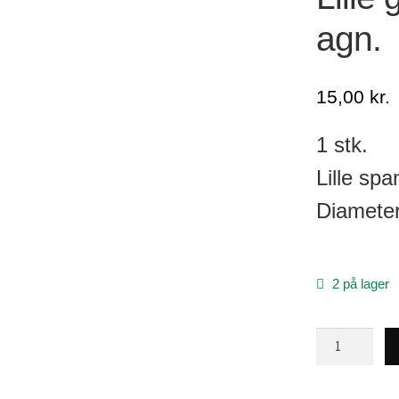
agn.
15,00
kr.
1 stk.
Lille spa
Diameter
2 på lager
Lille
grøn
spand