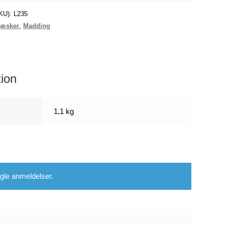
KU):
L235
jæsker
,
Madding
tion
1,1 kg
gle anmeldelser.