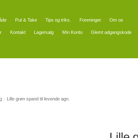
åde
Put & Take
Tips og triks.
Foreninger
Om os
r
Kontakt
Lagersalg
Min Konto
Glemt adgangskode
g
Lille grøn spand til levende agn.
Lille