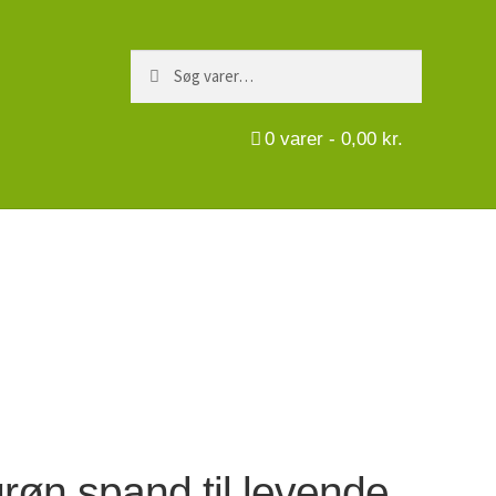
Søg
Søg
efter:
0
varer -
0,00
kr.
 grøn spand til levende