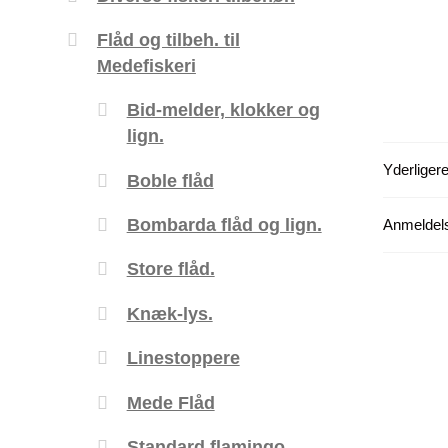
Flåd og tilbeh. til
Medefiskeri
Bid-melder, klokker og
lign.
Yderligere
Boble flåd
Bombarda flåd og lign.
Anmeldels
Store flåd.
Knæk-lys.
Linestoppere
Mede Flåd
Standard flamingo