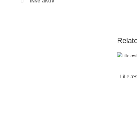
ikke aktiv
Relat
Lille æ