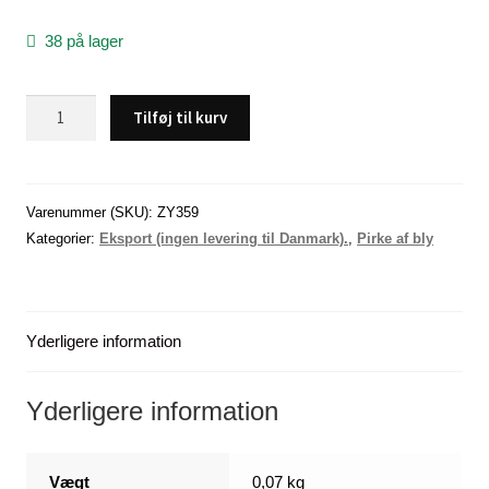
38 på lager
Kyst
Tilføj til kurv
pirk
/
wobbler,
grøn
Varenummer (SKU):
ZY359
,
Kategorier:
Eksport (ingen levering til Danmark).
,
Pirke af bly
2
oz
/
Yderligere information
56
gram.
(
Yderligere information
-
DK)
antal
Vægt
0,07 kg