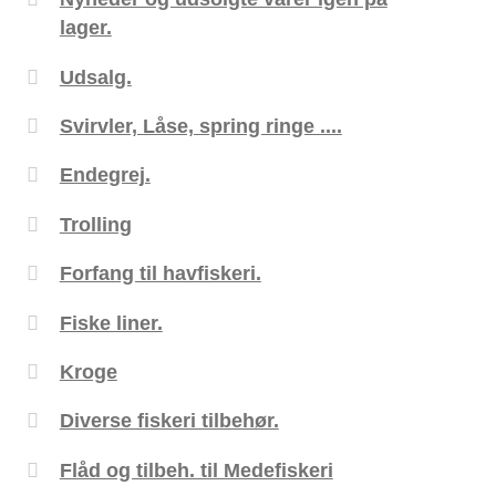
lager.
Udsalg.
Svirvler, Låse, spring ringe ....
Endegrej.
Trolling
Forfang til havfiskeri.
Fiske liner.
Kroge
Diverse fiskeri tilbehør.
Flåd og tilbeh. til Medefiskeri