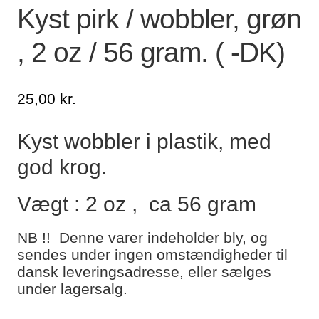
Kyst pirk / wobbler, grøn
Lagersalg
, 2 oz / 56 gram. ( -DK)
Min Konto
25,00
kr.
Glemt adgangskode
Kyst wobbler i plastik, med
god krog.
Vægt : 2 oz , ca 56 gram
NB !! Denne varer indeholder bly, og
sendes under ingen omstændigheder til
dansk leveringsadresse, eller sælges
under lagersalg.