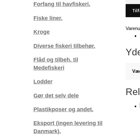
synk
Forfang til havfiskeri.
med
Tilf
gummi
Fiske liner.
stoppe
Varen
Kroge
(7
gram
Diverse fiskeri tilbehør.
x
Yde
20)
Flåd og tilbeh. til
(
Medefiskeri
-
Væ
DK)
Lodder
antal
Rel
Gør det selv dele
Plastikposer og andet.
Eksport (ingen levering til
Danmark).