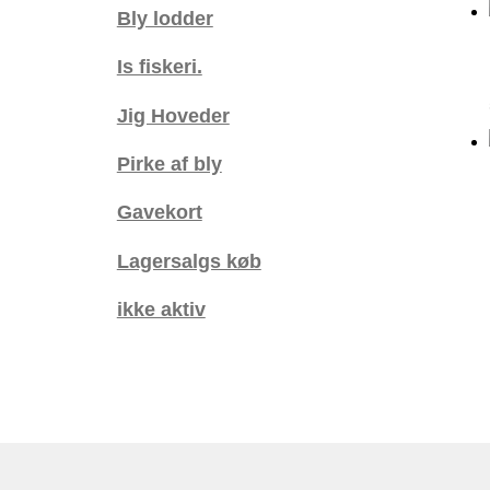
Bly lodder
Is fiskeri.
Jig Hoveder
Pirke af bly
Gavekort
Lagersalgs køb
ikke aktiv