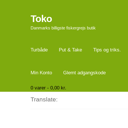
Toko
Spring
Spring
til
til
Danmarks billigste fiskergrejs butik
navigation
indhold
Turbåde
Put & Take
Tips og triks.
Min Konto
Glemt adgangskode
0
varer -
0,00
kr.
Translate: