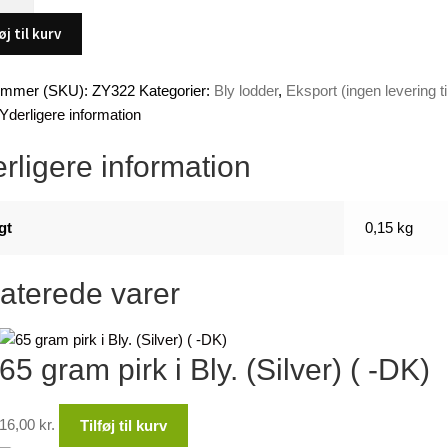
øj til kurv
-
r
ummer (SKU):
ZY322
Kategorier:
Bly lodder
,
Eksport (ingen levering t
Yderligere information
rligere information
gt
0,15 kg
aterede varer
65 gram pirk i Bly. (Silver) ( -DK)
16,00
kr.
Tilføj til kurv