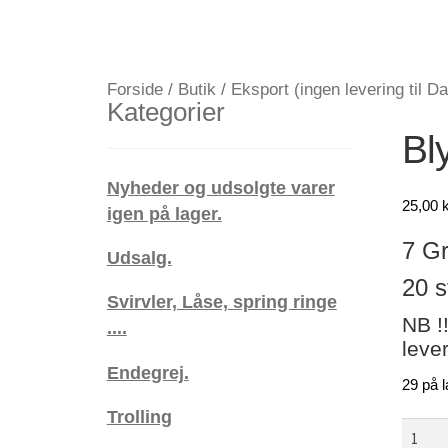
Forside
/
Butik
/
Eksport (ingen levering til D
Kategorier
Bl
Nyheder og udsolgte varer
25,00
k
igen på lager.
7 Gr
Udsalg.
20 s
Svirvler, Låse, spring ringe
NB !
....
leve
Endegrej.
29 på l
Trolling
Bly