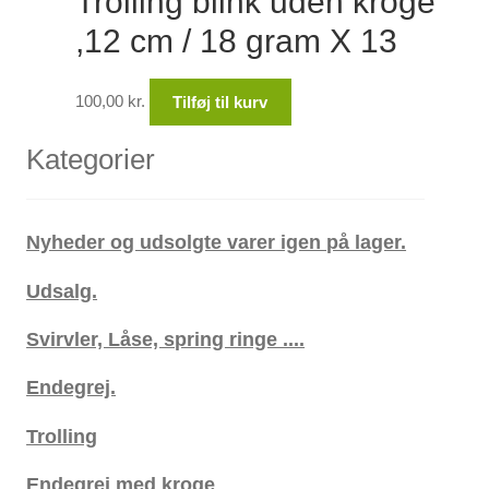
Trolling blink uden kroge
,12 cm / 18 gram X 13
100,00
kr.
Tilføj til kurv
Kategorier
Nyheder og udsolgte varer igen på lager.
Udsalg.
Svirvler, Låse, spring ringe ....
Endegrej.
Trolling
Endegrej med kroge