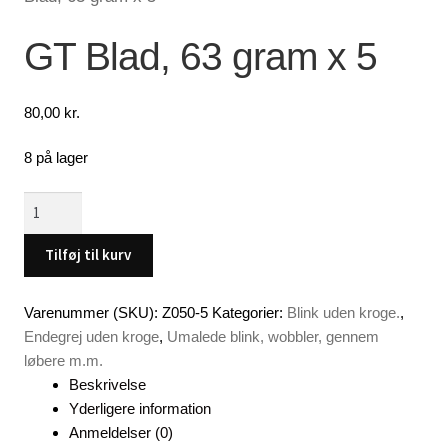
Lagersalg
GT Blad, 63 gram x 5
Min Konto
80,00
kr.
Glemt adgangskode
8 på lager
GT
Blad,
63
Tilføj til kurv
gram
x
Varenummer (SKU):
Z050-5
Kategorier:
Blink uden kroge.
,
5
Endegrej uden kroge
,
Umalede blink, wobbler, gennem
antal
løbere m.m.
Beskrivelse
Yderligere information
Anmeldelser (0)