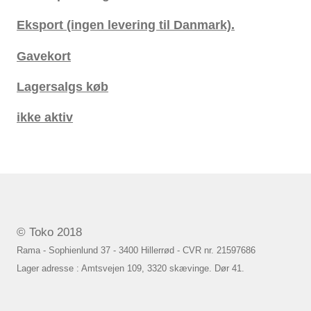
Eksport (ingen levering til Danmark).
Gavekort
Lagersalgs køb
ikke aktiv
© Toko 2018
Rama - Sophienlund 37 - 3400 Hillerrød - CVR nr. 21597686
Lager adresse : Amtsvejen 109, 3320 skævinge. Dør 41.