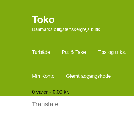
Toko
Spring
Spring
til
til
Danmarks billigste fiskergrejs butik
navigation
indhold
Turbåde
Put & Take
Tips og triks.
Min Konto
Glemt adgangskode
0
varer -
0,00
kr.
Translate: