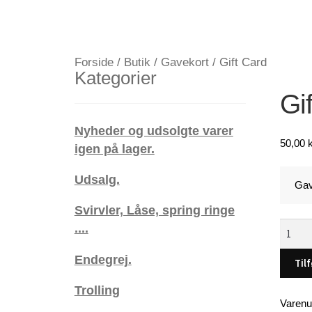
Forside
/
Butik
/
Gavekort
/
Gift Card
Kategorier
Gi
Nyheder og udsolgte varer
50,00
k
igen på lager.
Udsalg.
Gav
Svirvler, Låse, spring ringe
Gift
....
Card
Endegrej.
antal
Tilf
Trolling
Varen