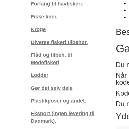
Forfang til havfiskeri.
Fiske liner.
Kroge
Bes
Diverse fiskeri tilbehør.
Ga
Flåd og tilbeh. til
Medefiskeri
Du m
Når 
Lodder
kode
Gør det selv dele
Kode
Plastikposer og andet.
Du m
Eksport (ingen levering til
Yde
Danmark).