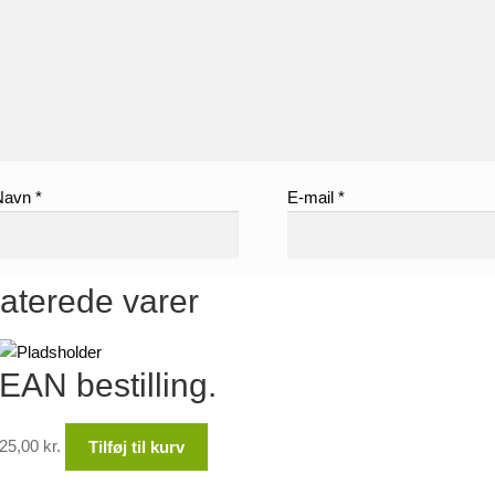
Navn
*
E-mail
*
aterede varer
EAN bestilling.
25,00
kr.
Tilføj til kurv