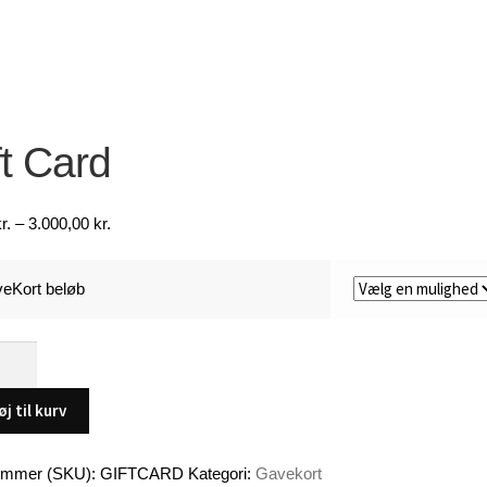
ft Card
Prisinterval:
r.
–
3.000,00
kr.
50,00 kr.
til
eKort beløb
3.000,00 kr.
øj til kurv
ummer (SKU):
GIFTCARD
Kategori:
Gavekort