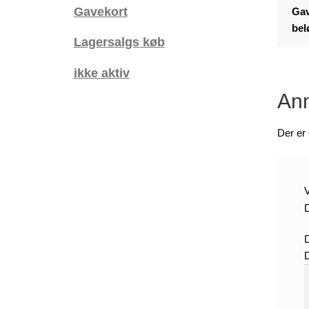
Gavekort
Ga
bel
Lagersalgs køb
ikke aktiv
Anm
Der er
V
D