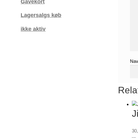
Gavekort
Lagersalgs køb
ikke aktiv
Na
Rela
J
30