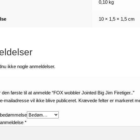
0,10 kg
lse
10 × 1,5 × 1,5 cm
ldelser
dnu ikke nogle anmeldelser.
den første til at anmelde “FOX wobbler Jointed Big Jim Firetiger..”
e-mailadresse vil ikke blive publiceret.
Krævede felter er markeret 
 bedømmelse
 anmeldelse
*