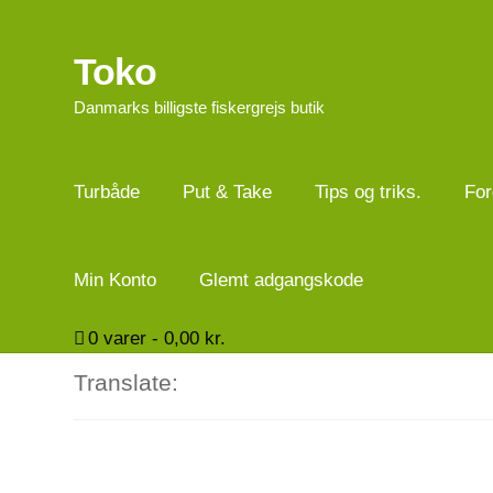
Toko
Spring
Spring
til
til
Danmarks billigste fiskergrejs butik
navigation
indhold
Turbåde
Put & Take
Tips og triks.
For
Min Konto
Glemt adgangskode
0
varer -
0,00
kr.
Translate: