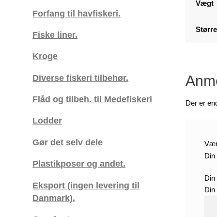
Vægt
Forfang til havfiskeri.
Større
Fiske liner.
Kroge
Diverse fiskeri tilbehør.
Anme
Flåd og tilbeh. til Medefiskeri
Der er en
Lodder
Gør det selv dele
Vær 
Din 
Plastikposer og andet.
Din
Eksport (ingen levering til
Din
Danmark).