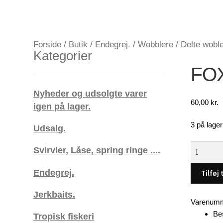
Forside
/
Butik
/
Endegrej.
/
Wobblere
/
Delte wobl
Kategorier
FOX
Nyheder og udsolgte varer
60,00
kr.
igen på lager.
3 på lager
Udsalg.
FOX
Svirvler, Låse, spring ringe ....
wobbler
Jointed
Endegrej.
Tilføj 
Big
Jerkbaits.
Jim
Varenumm
Firetiger..
Be
Tropisk fiskeri
antal