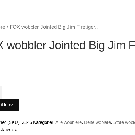
ere
/
FOX wobbler Jointed Big Jim Firetiger..
 wobbler Jointed Big Jim Fir
til kurv
er (SKU):
Z146
Kategorier:
Alle wobblere
,
Delte woblere
,
Store wobl
skrivelse