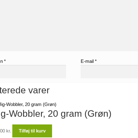
vn
*
E-mail
*
terede varer
ig-Wobbler, 20 gram (Grøn)
,00
kr.
Tilføj til kurv