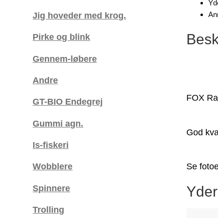
Yde
An
Jig hoveder med krog.
Besk
Pirke og blink
Gennem-løbere
Andre
FOX Rag
GT-BIO Endegrej
Gummi agn.
God kval
Is-fiskeri
Wobblere
Se fotoe
Spinnere
Yder
Trolling