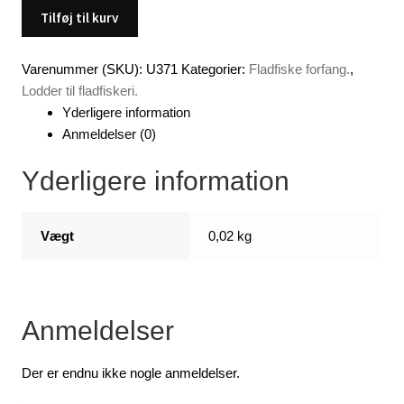
ende
Tilføj til kurv
led
(Rød)
Varenummer (SKU):
U371
Kategorier:
Fladfiske forfang.
,
antal
Lodder til fladfiskeri.
Yderligere information
Anmeldelser (0)
Yderligere information
Vægt
0,02 kg
Anmeldelser
Der er endnu ikke nogle anmeldelser.