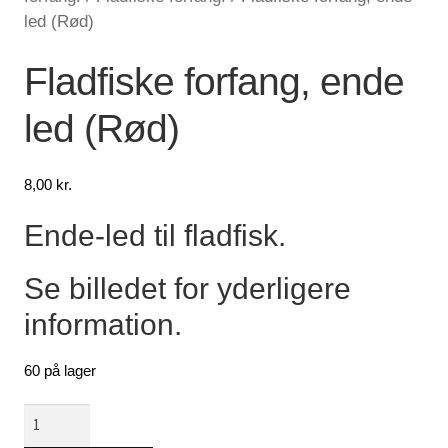
led (Rød)
Lagersalg
Fladfiske forfang, ende
Min Konto
led (Rød)
Glemt adgangskode
8,00
kr.
Ende-led til fladfisk.
Se billedet for yderligere
information.
60 på lager
Fladfiske
forfang,