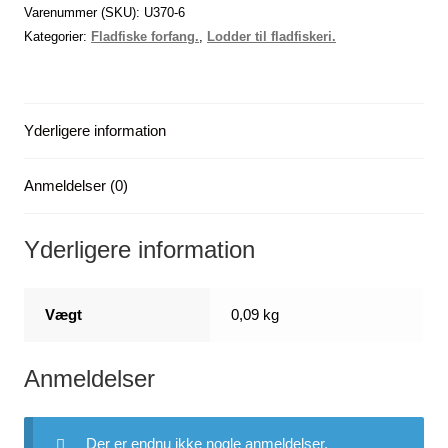
(rød-
Varenummer (SKU):
U370-6
gul)
Kategorier:
Fladfiske forfang.
,
Lodder til fladfiskeri.
-
-
-
Yderligere information
x
6
antal
Anmeldelser (0)
Yderligere information
Vægt
0,09 kg
Anmeldelser
Der er endnu ikke nogle anmeldelser.