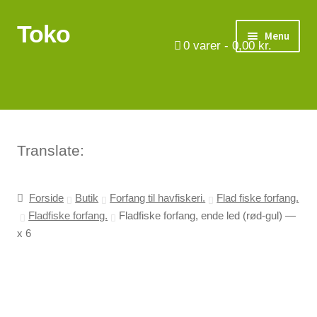
Toko
Spring
Spring
Menu
til
til
0
varer -
0,00
kr.
navigation
indhold
Turbåde
Put & Take
Tips og triks.
Translate:
Foreninger
Forside
Butik
Forfang til havfiskeri.
Flad fiske forfang.
Fladfiske forfang.
Fladfiske forfang, ende led (rød-gul) —
Om os
x 6
Vilkår
Kontakt