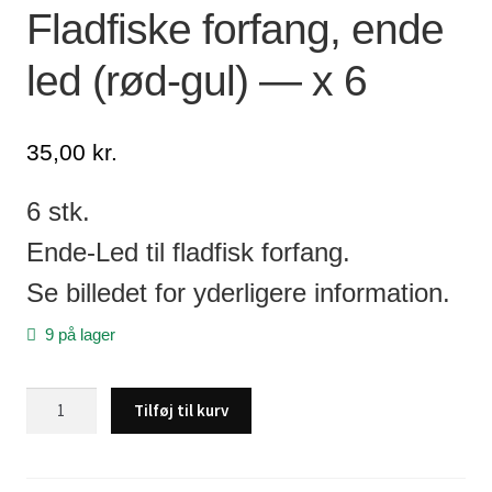
Fladfiske forfang, ende
Lagersalg
led (rød-gul) — x 6
Min Konto
35,00
kr.
Glemt adgangskode
6 stk.
Ende-Led til fladfisk forfang.
Se billedet for yderligere information.
9 på lager
Fladfiske
Tilføj til kurv
forfang,
ende
led