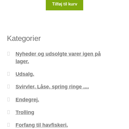
Tilføj til kurv
Kategorier
Nyheder og udsolgte varer igen på
lager.
Udsalg.
Svirvler, Låse, spring ringe ....
Endegrej.
Trolling
Forfang til havfiskeri.