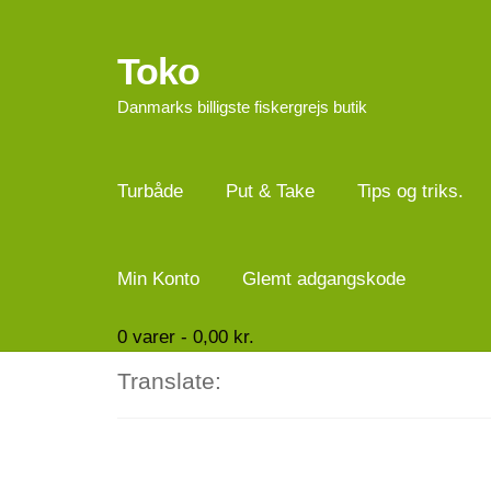
Toko
Spring
Spring
til
til
Danmarks billigste fiskergrejs butik
navigation
indhold
Turbåde
Put & Take
Tips og triks.
Min Konto
Glemt adgangskode
0
varer -
0,00
kr.
Translate: