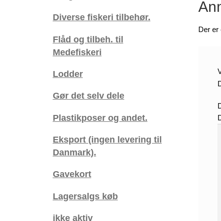
Anm
Diverse fiskeri tilbehør.
Der er
Flåd og tilbeh. til
Medefiskeri
V
Lodder
D
Gør det selv dele
Plastikposer og andet.
Eksport (ingen levering til
Danmark).
Gavekort
Lagersalgs køb
ikke aktiv