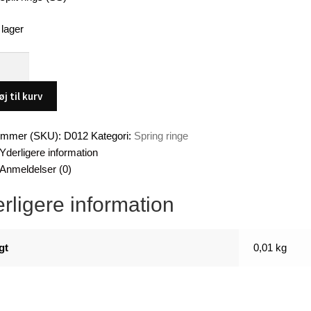
 lager
øj til kurv
ummer (SKU):
D012
Kategori:
Spring ringe
Yderligere information
Anmeldelser (0)
rligere information
er
gt
0,01 kg