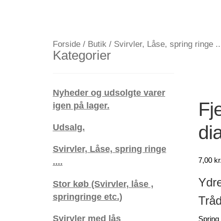
Forside
/
Butik
/
Svirvler, Låse, spring ringe ..
Kategorier
Nyheder og udsolgte varer
Fje
igen på lager.
di
Udsalg.
Svirvler, Låse, spring ringe
7,00
kr
....
Ydre
Stor køb (Svirvler, låse ,
springringe etc.)
Tråd
Svirvler med lås
Spring 