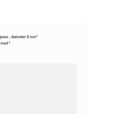
k. pose , diameter 8 mm”
t med
*