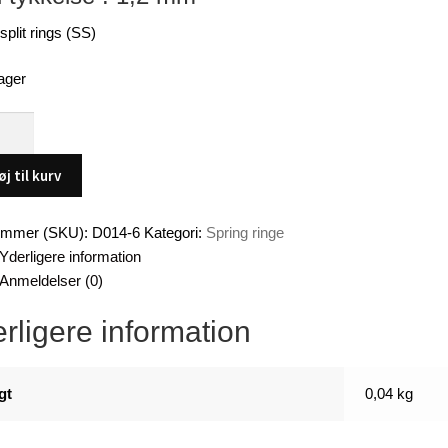
split rings (SS)
ager
øj til kurv
ummer (SKU):
D014-6
Kategori:
Spring ringe
Yderligere information
Anmeldelser (0)
rligere information
er
gt
0,04 kg