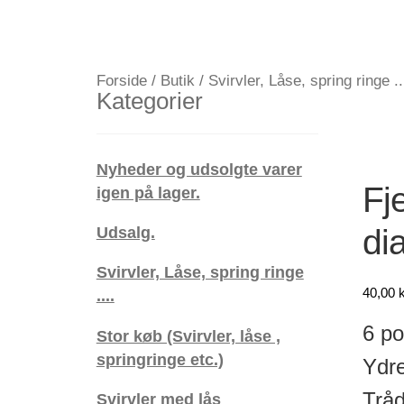
Forside
/
Butik
/
Svirvler, Låse, spring ringe ..
Kategorier
Nyheder og udsolgte varer
Fje
igen på lager.
di
Udsalg.
Svirvler, Låse, spring ringe
40,00
k
....
6 po
Stor køb (Svirvler, låse ,
springringe etc.)
Ydre
Tråd
Svirvler med lås