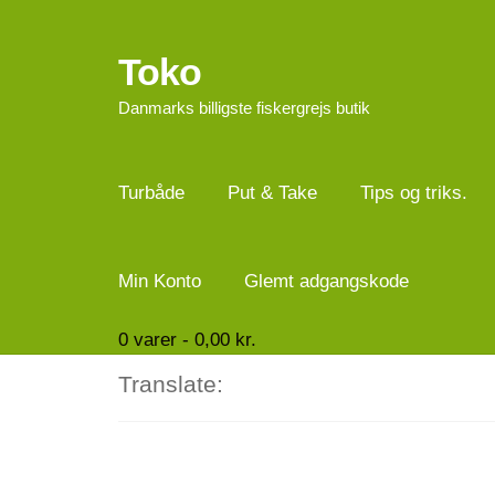
Toko
Spring
Spring
til
til
Danmarks billigste fiskergrejs butik
navigation
indhold
Turbåde
Put & Take
Tips og triks.
Min Konto
Glemt adgangskode
0
varer -
0,00
kr.
Translate: