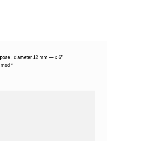
tk. pose , diameter 12 mm — x 6”
t med
*