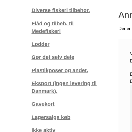
-
Diverse fiskeri tilbehør.
-
Anm
x
Flåd og tilbeh. til
6
Der er
Medefiskeri
antal
Lodder
V
Gør det selv dele
D
Plastikposer og andet.
Eksport (ingen levering til
Danmark).
Gavekort
Lagersalgs køb
ikke aktiv