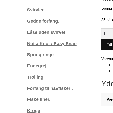
Spring 
Svirvler
35 på l
Gedde forfang.
Fjeder
Låse uden svirvel
Spring
Not a Knot / Easy Snap
ringe
Tilf
i
Spring ringe
rustfrit
Varen
stål,
Endegrej.
12
stk.
Trolling
pose
Yde
,
Forfang til havfiskeri.
diamet
12
Fiske liner.
Væ
mm
-
Kroge