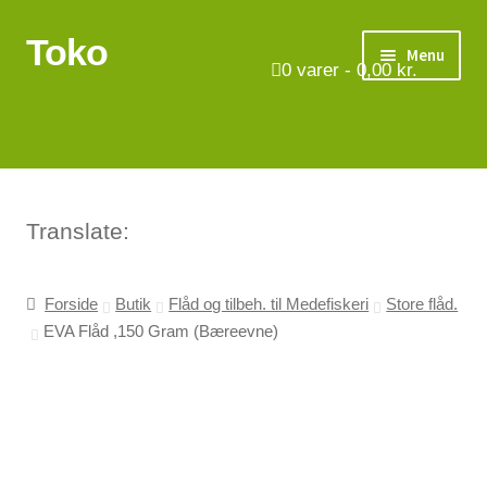
Toko
Spring
Spring
Menu
til
til
0
varer -
0,00
kr.
navigation
indhold
Turbåde
Put & Take
Tips og triks.
Translate:
Foreninger
Forside
Butik
Flåd og tilbeh. til Medefiskeri
Store flåd.
EVA Flåd ,150 Gram (Bæreevne)
Om os
Vilkår
Kontakt