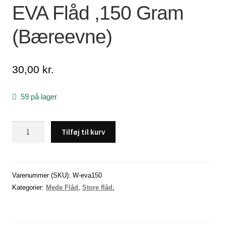
EVA Flåd ,150 Gram
Lagersalg
(Bæreevne)
Min Konto
30,00
kr.
Glemt adgangskode
59 på lager
EVA
Tilføj til kurv
Flåd
,150
Gram
(Bæreevne)
Varenummer (SKU):
W-eva150
antal
Kategorier:
Mede Flåd
,
Store flåd.