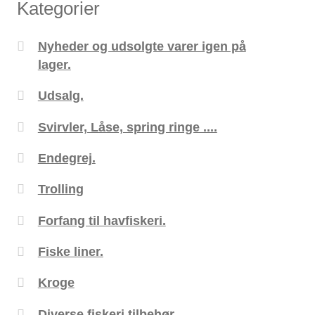
Kategorier
Nyheder og udsolgte varer igen på
lager.
Udsalg.
Svirvler, Låse, spring ringe ....
Endegrej.
Trolling
Forfang til havfiskeri.
Fiske liner.
Kroge
Diverse fiskeri tilbehør.