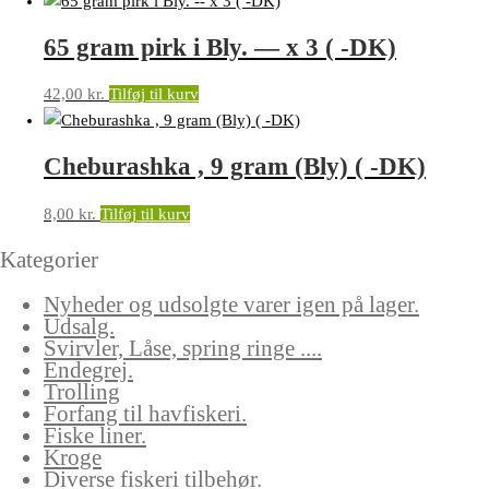
65 gram pirk i Bly. — x 3 ( -DK)
42,00
kr.
Tilføj til kurv
Cheburashka , 9 gram (Bly) ( -DK)
8,00
kr.
Tilføj til kurv
Kategorier
Nyheder og udsolgte varer igen på lager.
Udsalg.
Svirvler, Låse, spring ringe ....
Endegrej.
Trolling
Forfang til havfiskeri.
Fiske liner.
Kroge
Diverse fiskeri tilbehør.