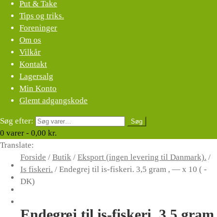
Put & Take
Tips og triks.
Foreninger
Om os
Vilkår
Kontakt
Lagersalg
Min Konto
Glemt adgangskode
Søg efter:
Søg
0
varer -
0,00
kr.
Translate:
Forside
/
Butik
/
Eksport (ingen levering til Danmark).
/
Is fiskeri.
/
Endegrej til is-fiskeri. 3,5 gram , — x 10 ( -
DK)
Endegrej til is-fiskeri. 3,5 gram