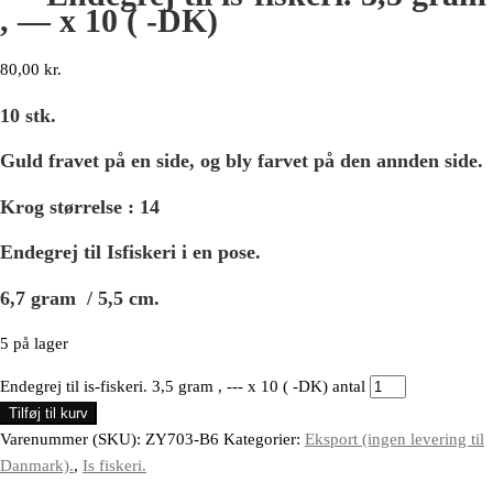
, — x 10 ( -DK)
80,00
kr.
10 stk.
Guld fravet på en side, og bly farvet på den annden side.
Krog størrelse : 14
Endegrej til Isfiskeri i en pose.
6,7 gram / 5,5 cm.
5 på lager
Endegrej til is-fiskeri. 3,5 gram , --- x 10 ( -DK) antal
Tilføj til kurv
Varenummer (SKU):
ZY703-B6
Kategorier:
Eksport (ingen levering til
Danmark).
,
Is fiskeri.