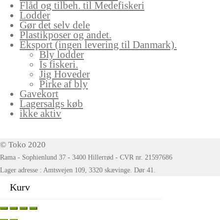
Flåd og tilbeh. til Medefiskeri
Lodder
Gør det selv dele
Plastikposer og andet.
Eksport (ingen levering til Danmark).
Bly lodder
Is fiskeri.
Jig Hoveder
Pirke af bly
Gavekort
Lagersalgs køb
ikke aktiv
© Toko 2020
Rama - Sophienlund 37 - 3400 Hillerrød - CVR nr. 21597686
Lager adresse : Amtsvejen 109, 3320 skævinge. Dør 41.
Kurv