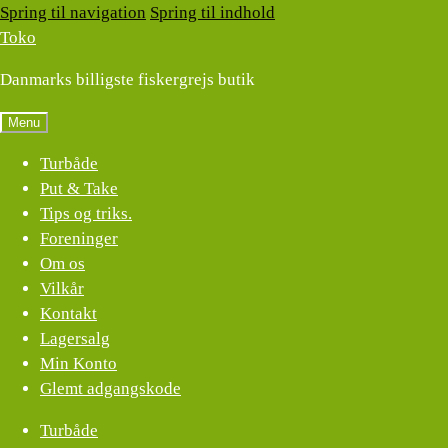
Spring til navigation
Spring til indhold
Toko
Danmarks billigste fiskergrejs butik
Menu
Turbåde
Put & Take
Tips og triks.
Foreninger
Om os
Vilkår
Kontakt
Lagersalg
Min Konto
Glemt adgangskode
Turbåde