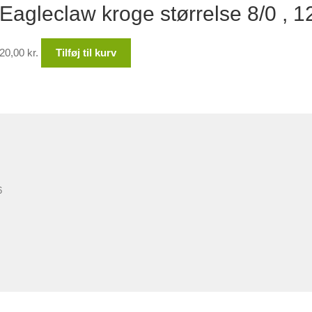
Eagleclaw kroge størrelse 8/0 , 12
10,00 kr..
5,00 kr..
20,00
kr.
Tilføj til kurv
6