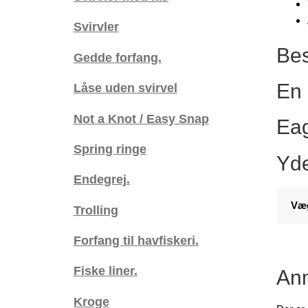
stk.
Svirvler
antal
Bes
Gedde forfang.
En 
Låse uden svirvel
Not a Knot / Easy Snap
Eag
Spring ringe
Yde
Endegrej.
Væ
Trolling
Forfang til havfiskeri.
Fiske liner.
Anm
Kroge