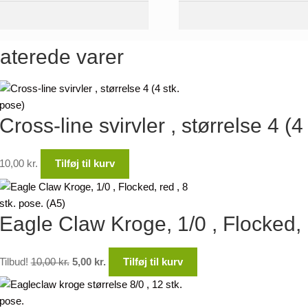
aterede varer
Cross-line svirvler , størrelse 4 (4
10,00
kr.
Tilføj til kurv
Eagle Claw Kroge, 1/0 , Flocked, r
Den
Den
Tilbud!
10,00
kr.
5,00
kr.
Tilføj til kurv
oprindelige
aktuelle
pris
pris
var:
er: