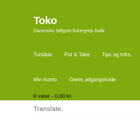
Toko
Spring
Spring
til
til
Danmarks billigste fiskergrejs butik
navigation
indhold
Turbåde
Put & Take
Tips og triks.
Min Konto
Glemt adgangskode
0
varer -
0,00
kr.
Translate: