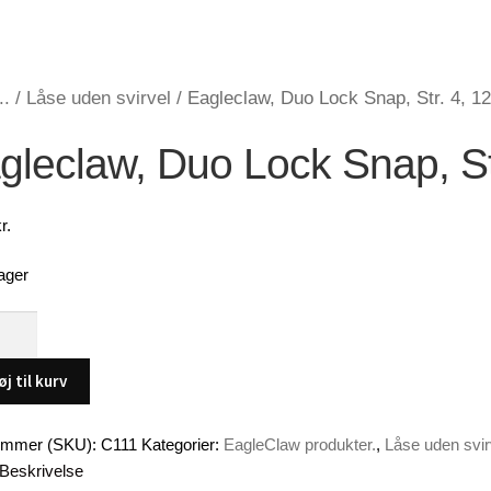
..
/
Låse uden svirvel
/
Eagleclaw, Duo Lock Snap, Str. 4, 12
gleclaw, Duo Lock Snap, Str
r.
ager
law,
øj til kurv
ummer (SKU):
C111
Kategorier:
EagleClaw produkter.
,
Låse uden svir
Beskrivelse