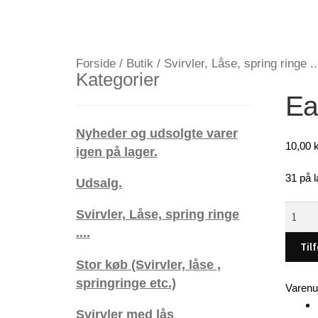
Forside
/
Butik
/
Svirvler, Låse, spring ringe ..
Kategorier
Ea
Nyheder og udsolgte varer
10,00
k
igen på lager.
31 på l
Udsalg.
Eaglec
Svirvler, Låse, spring ringe
Duo
....
Lock
Tilf
Snap,
Stor køb (Svirvler, låse ,
Str.
springringe etc.)
Varen
4,
12
Svirvler med lås