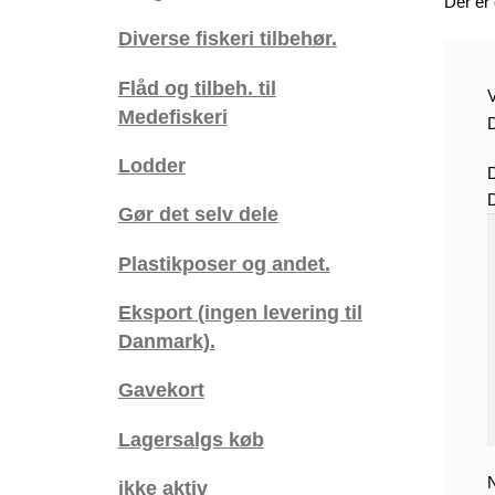
Der er
Diverse fiskeri tilbehør.
Flåd og tilbeh. til
V
Medefiskeri
D
Lodder
Gør det selv dele
Plastikposer og andet.
Eksport (ingen levering til
Danmark).
Gavekort
Lagersalgs køb
ikke aktiv