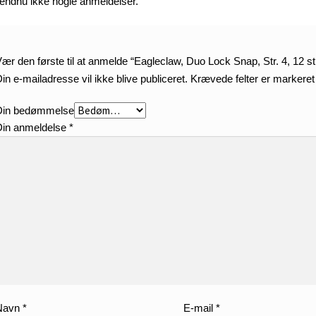
 endnu ikke nogle anmeldelser.
ær den første til at anmelde “Eagleclaw, Duo Lock Snap, Str. 4, 12 st
in e-mailadresse vil ikke blive publiceret.
Krævede felter er markere
Din bedømmelse
Din anmeldelse
*
Navn
*
E-mail
*