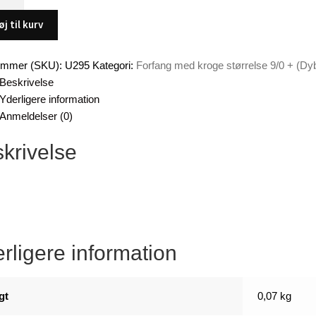
vs
øj til kurv
ummer (SKU):
U295
Kategori:
Forfang med kroge størrelse 9/0 + (Dy
Beskrivelse
Yderligere information
Anmeldelser (0)
krivelse
rligere information
gt
0,07 kg