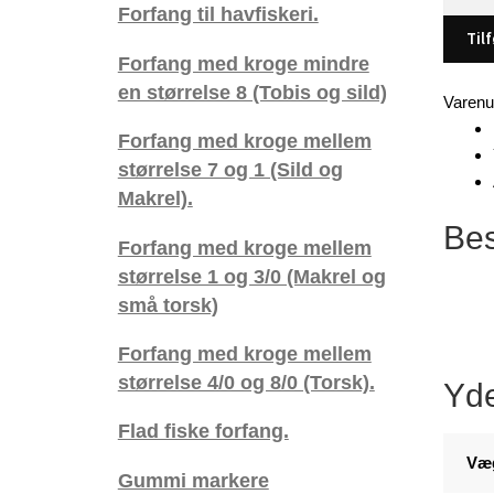
til
Forfang til havfiskeri.
dybha
Tilf
fiskeri,
Forfang med kroge mindre
med
en størrelse 8 (Tobis og sild)
Varen
8/0
Forfang med kroge mellem
+10/0
kroge.
størrelse 7 og 1 (Sild og
antal
Makrel).
Bes
Forfang med kroge mellem
størrelse 1 og 3/0 (Makrel og
små torsk)
Forfang med kroge mellem
størrelse 4/0 og 8/0 (Torsk).
Yde
Flad fiske forfang.
Væ
Gummi markere