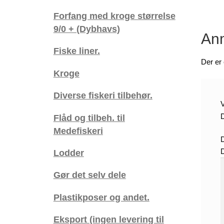
Forfang med kroge størrelse
9/0 + (Dybhavs)
Anm
Fiske liner.
Der er
Kroge
Diverse fiskeri tilbehør.
V
D
Flåd og tilbeh. til
Medefiskeri
Lodder
Gør det selv dele
Plastikposer og andet.
Eksport (ingen levering til