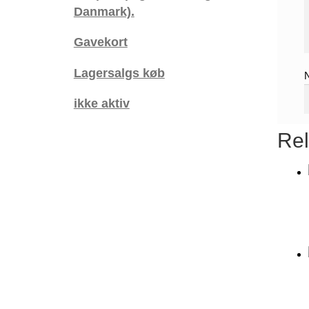
Danmark).
Gavekort
Lagersalgs køb
ikke aktiv
Rel