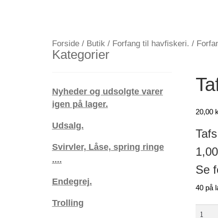
Forside
/
Butik
/
Forfang til havfiskeri.
/
Forfa
Kategorier
Ta
Nyheder og udsolgte varer
igen på lager.
20,00
k
Udsalg.
Tafs
Svirvler, Låse, spring ringe
1,00
....
Se f
Endegrej.
40 på l
Trolling
Tafs