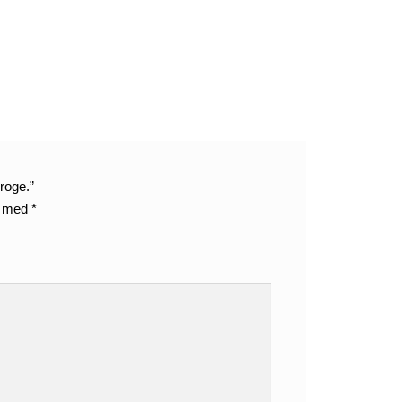
kroge.”
t med
*