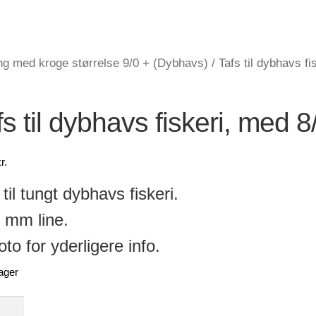
ng med kroge størrelse 9/0 + (Dybhavs)
/
Tafs til dybhavs f
fs til dybhavs fiskeri, med 
r.
 til tungt dybhavs fiskeri.
 mm line.
oto for yderligere info.
ager