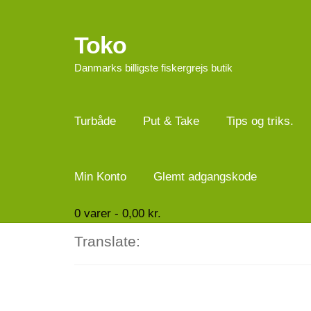
Toko
Spring
Spring
til
til
Danmarks billigste fiskergrejs butik
navigation
indhold
Turbåde
Put & Take
Tips og triks.
Min Konto
Glemt adgangskode
0
varer -
0,00
kr.
Translate: