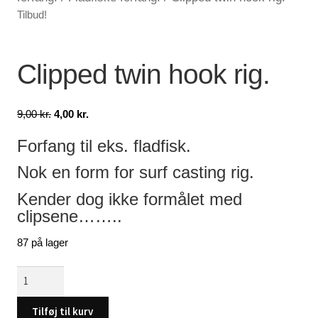
Tilbud!
Lagersalg
Min Konto
Clipped twin hook rig.
Glemt adgangskode
Den
Den
9,00
kr.
4,00
kr.
oprindelige
aktuelle
Forfang til eks. fladfisk.
pris
pris
var:
er:
Nok en form for surf casting rig.
9,00 kr..
4,00 kr..
Kender dog ikke formålet med
clipsene……..
87 på lager
Clipped
twin
hook
Tilføj til kurv