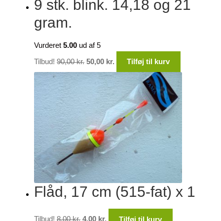
9 stk. blink. 14,18 og 21
gram.
Vurderet
5.00
ud af 5
Den
Den
Tilbud!
90,00
kr.
50,00
kr.
Tilføj til kurv
oprindelige
aktuelle
pris
pris
var:
er:
90,00 kr..
50,00 kr..
Flåd, 17 cm (515-fat) x 1
Den
Den
Tilbud!
8,00
kr.
4,00
kr.
Tilføj til kurv