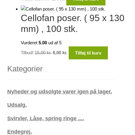
oprindelige
aktuelle
pris
pris
Cellofan poser. ( 95 x 130
var:
er:
8,00 kr..
4,00 kr..
mm) , 100 stk.
Vurderet
5.00
ud af 5
Den
Den
Tilbud!
15,00
kr.
6,00
kr.
Tilføj til kurv
oprindelige
aktuelle
pris
pris
Kategorier
var:
er:
15,00 kr..
6,00 kr..
Nyheder og udsolgte varer igen på lager.
Udsalg.
Svirvler, Låse, spring ringe ....
Endegrej.