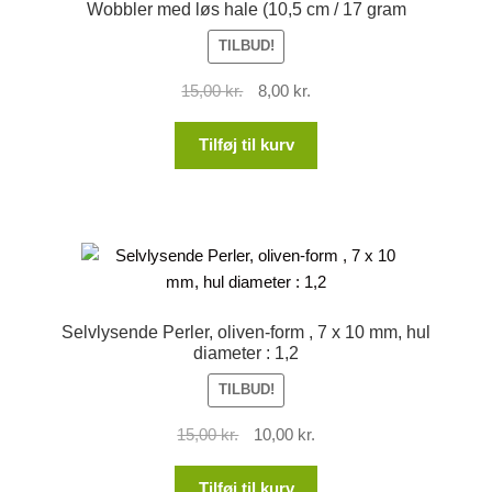
Wobbler med løs hale (10,5 cm / 17 gram
TILBUD!
Den
Den
15,00
kr.
8,00
kr.
oprindelige
aktuelle
pris
pris
Tilføj til kurv
var:
er:
15,00 kr..
8,00 kr..
Selvlysende Perler, oliven-form , 7 x 10 mm, hul
diameter : 1,2
TILBUD!
Den
Den
15,00
kr.
10,00
kr.
oprindelige
aktuelle
pris
pris
Tilføj til kurv