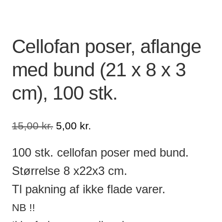
Lagersalg
Cellofan poser, aflange
Min Konto
med bund (21 x 8 x 3
Glemt adgangskode
cm), 100 stk.
Den
Den
15,00
kr.
5,00
kr.
oprindelige
aktuelle
pris
pris
100 stk. cellofan poser med bund.
var:
er:
Størrelse 8 x22x3 cm.
15,00 kr..
5,00 kr..
Tl pakning af ikke flade varer.
NB !!