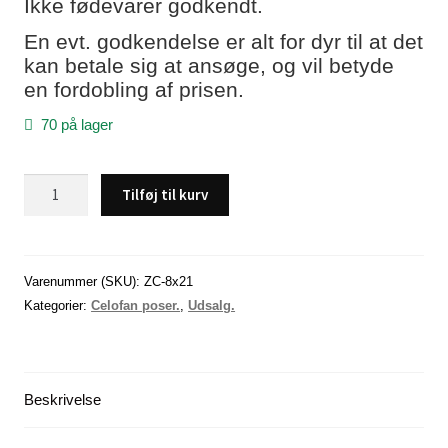
Ikke fødevarer godkendt.
En evt. godkendelse er alt for dyr til at det
kan betale sig at ansøge, og vil betyde
en fordobling af prisen.
70 på lager
Cellofan
Tilføj til kurv
poser,
aflange
med
bund
Varenummer (SKU):
ZC-8x21
(21
Kategorier:
Celofan poser.
,
Udsalg.
x
8
x
Beskrivelse
3
cm),