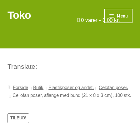
Toko
Spring
Spring
Menu
til
til
0
varer -
0,00
kr.
navigation
indhold
Turbåde
Put & Take
Tips og triks.
Translate:
Foreninger
Forside
Butik
Plastikposer og andet.
Celofan poser.
Cellofan poser, aflange med bund (21 x 8 x 3 cm), 100 stk.
Om os
Vilkår
TILBUD!
Kontakt