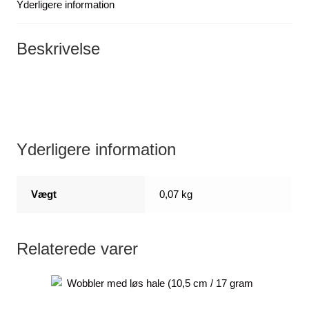
100
Yderligere information
stk.
antal
Beskrivelse
Yderligere information
Vægt
0,07 kg
Relaterede varer