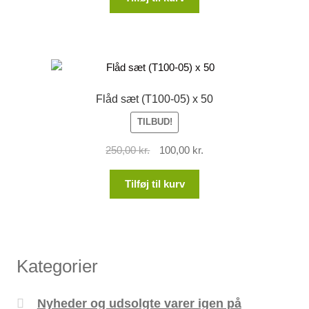
var:
er:
15,00 kr..
10,00 kr..
Flåd sæt (T100-05) x 50
TILBUD!
Den
Den
250,00
kr.
100,00
kr.
oprindelige
aktuelle
pris
pris
Tilføj til kurv
var:
er:
250,00 kr..
100,00 kr..
Kategorier
Nyheder og udsolgte varer igen på