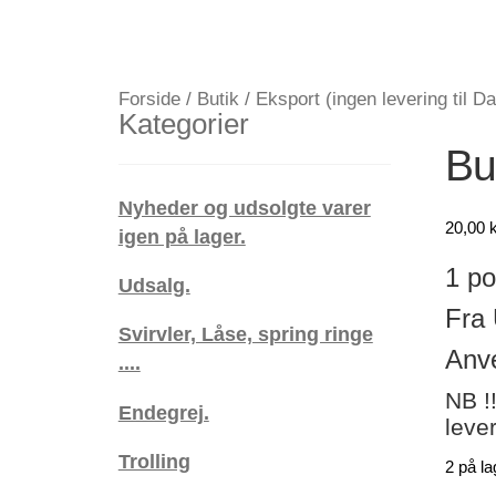
Forside
/
Butik
/
Eksport (ingen levering til D
Kategorier
Buc
Nyheder og udsolgte varer
20,00
k
igen på lager.
1 po
Udsalg.
Fra 
Svirvler, Låse, spring ringe
Anve
....
NB !
Endegrej.
leve
Trolling
2 på la