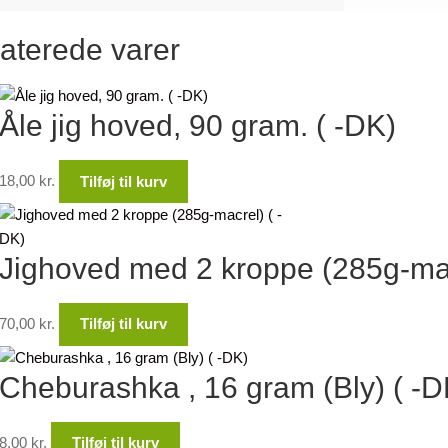
aterede varer
Åle jig hoved, 90 gram. ( -DK)
18,00
kr.
Tilføj til kurv
Jighoved med 2 kroppe (285g-mac
70,00
kr.
Tilføj til kurv
Cheburashka , 16 gram (Bly) ( -D
8,00
kr.
Tilføj til kurv