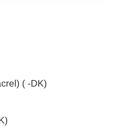
rel) ( -DK)
K)