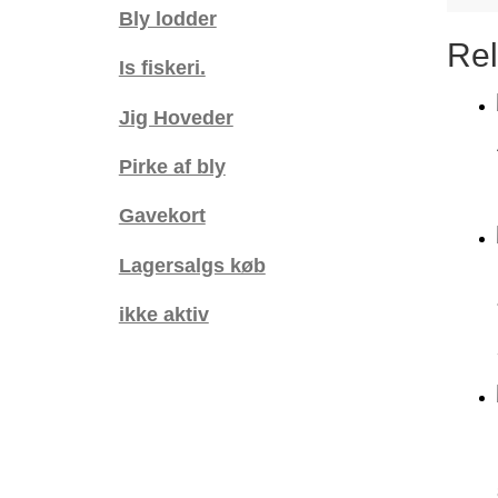
Bly lodder
Rel
Is fiskeri.
Jig Hoveder
Pirke af bly
Gavekort
Lagersalgs køb
ikke aktiv