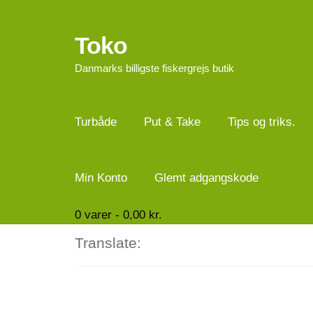
Toko
Spring
Spring
til
til
Danmarks billigste fiskergrejs butik
navigation
indhold
Turbåde
Put & Take
Tips og triks.
Min Konto
Glemt adgangskode
0
varer -
0,00
kr.
Translate: