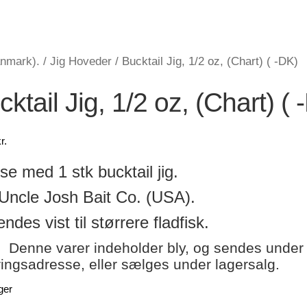
anmark).
/
Jig Hoveder
/
Bucktail Jig, 1/2 oz, (Chart) ( -DK)
ktail Jig, 1/2 oz, (Chart) ( 
r.
se med 1 stk bucktail jig.
Uncle Josh Bait Co. (USA).
ndes vist til størrere fladfisk.
! Denne varer indeholder bly, og sendes under
ringsadresse, eller sælges under lagersalg.
ger