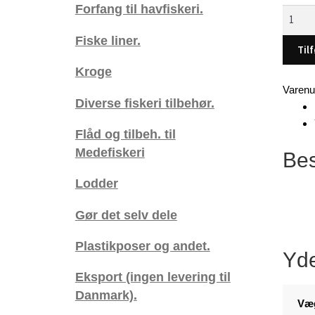
Forfang til havfiskeri.
Bucktai
Jig,
Fiske liner.
1/2
Tilf
oz,
Kroge
(Chart)
Varen
(
Diverse fiskeri tilbehør.
-
DK)
Flåd og tilbeh. til
antal
Medefiskeri
Bes
Lodder
Gør det selv dele
Plastikposer og andet.
Yde
Eksport (ingen levering til
Danmark).
Væ