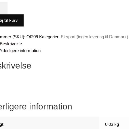
l
øj til kurv
ummer (SKU):
Of209
Kategorier:
Eksport (ingen levering til Danmark)
Beskrivelse
Yderligere information
krivelse
rligere information
gt
0,03 kg