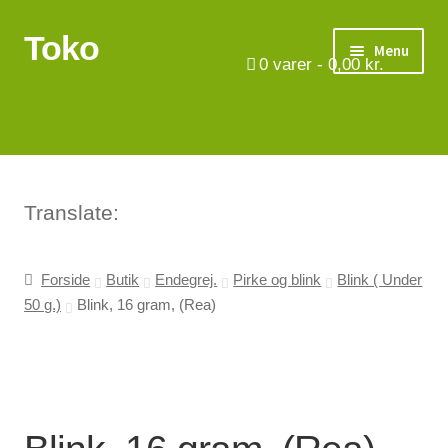
Toko
Spring
Spring
Menu
til
til
0
varer -
0,00
kr.
navigation
indhold
Turbåde
Put & Take
Tips og triks.
Translate:
Foreninger
Forside
Butik
Endegrej.
Pirke og blink
Blink ( Under
50 g.)
Blink, 16 gram, (Rea)
Om os
Vilkår
Kontakt