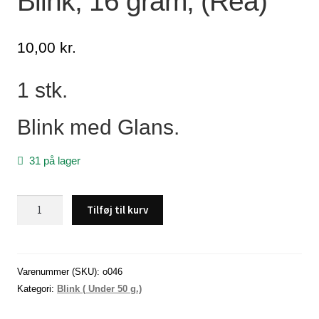
Blink, 16 gram, (Rea)
Lagersalg
10,00
kr.
Min Konto
1 stk.
Glemt adgangskode
Blink med Glans.
31 på lager
Blink,
Tilføj til kurv
16
gram,
(Rea)
antal
Varenummer (SKU):
o046
Kategori:
Blink ( Under 50 g.)