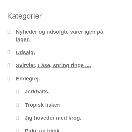
Kategorier
Nyheder og udsolgte varer igen på
lager.
Udsalg.
Svirvler, Låse, spring ringe ....
Endegrej.
Jerkbaits.
Tropisk fiskeri
Jig hoveder med krog.
Pirke og blink