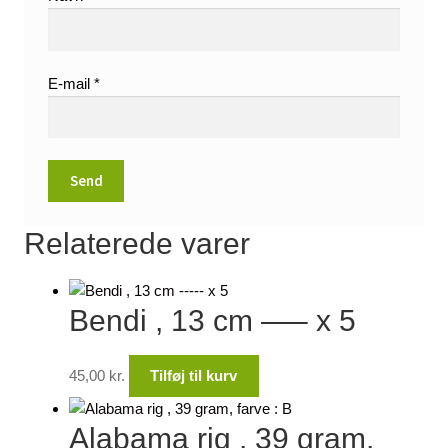
E-mail
*
Relaterede varer
Bendi , 13 cm —– x 5
45,00
kr.
Tilføj til kurv
Alabama rig , 39 gram,