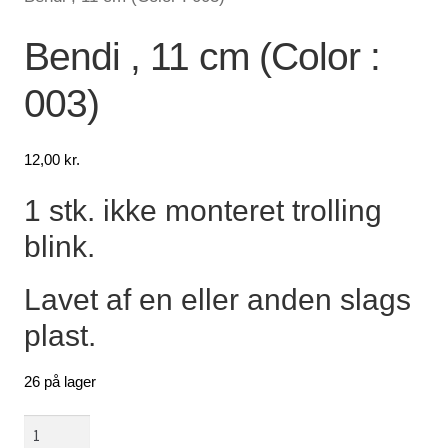
Lagersalg
Bendi , 11 cm (Color :
003)
Min Konto
Glemt adgangskode
12,00
kr.
1 stk. ikke monteret trolling
blink.
Lavet af en eller anden slags
plast.
26 på lager
Bendi