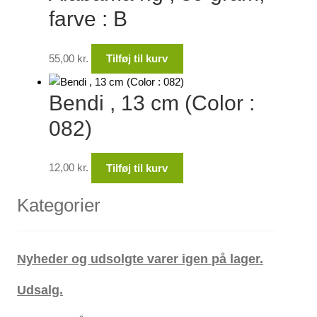
farve : B
55,00
kr.
Tilføj til kurv
Bendi , 13 cm (Color :
082)
12,00
kr.
Tilføj til kurv
Kategorier
Nyheder og udsolgte varer igen på lager.
Udsalg.