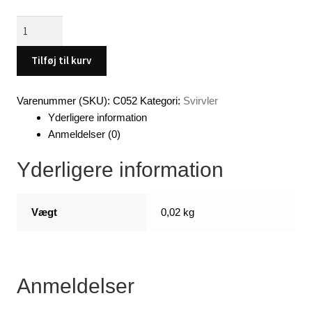
Barrel
Svirvler,
størrelse
Tilføj til kurv
6,
20
Varenummer (SKU):
C052
Kategori:
Svirvler
stk.
Yderligere information
pose.
Anmeldelser (0)
antal
Yderligere information
Vægt
0,02 kg
Anmeldelser