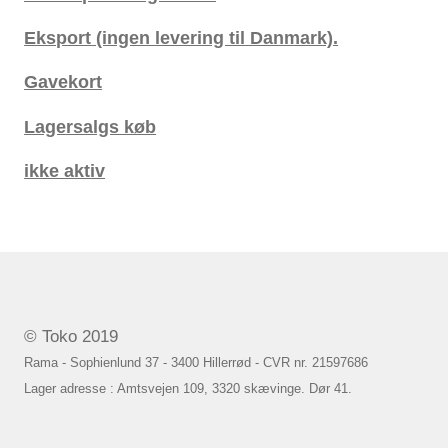
Eksport (ingen levering til Danmark).
Gavekort
Lagersalgs køb
ikke aktiv
© Toko 2019
Rama - Sophienlund 37 - 3400 Hillerrød - CVR nr. 21597686
Lager adresse : Amtsvejen 109, 3320 skævinge. Dør 41.