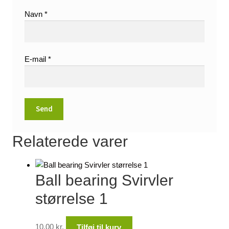
Navn
*
E-mail
*
Relaterede varer
Ball bearing Svirvler
størrelse 1
10,00
kr.
Tilføj til kurv