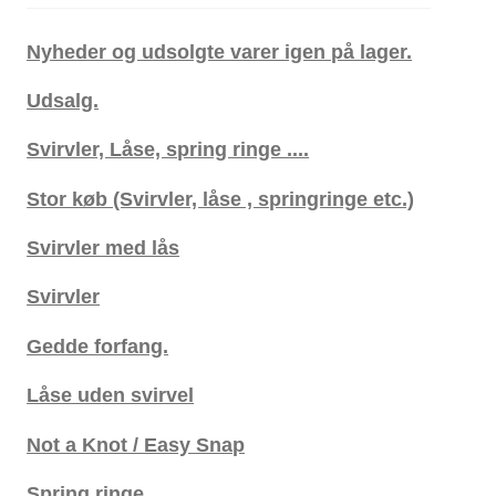
Nyheder og udsolgte varer igen på lager.
Udsalg.
Svirvler, Låse, spring ringe ....
Stor køb (Svirvler, låse , springringe etc.)
Svirvler med lås
Svirvler
Gedde forfang.
Låse uden svirvel
Not a Knot / Easy Snap
Spring ringe