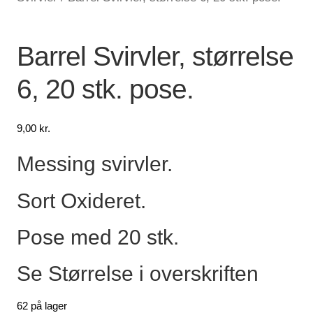
Lagersalg
Barrel Svirvler, størrelse
Min Konto
6, 20 stk. pose.
Glemt adgangskode
9,00
kr.
Messing svirvler.
Sort Oxideret.
Pose med 20 stk.
Se Størrelse i overskriften
62 på lager