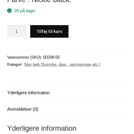
28 på lager
Ballbearing
Tilføj til kurv
swivel
med
coastlock
snap,size
Varenummer (SKU):
0D208-50
10,
Kategori:
Stor køb (Svirvler, låse , springringe etc.)
50
stk.
antal
Yderligere information
Anmeldelser (0)
Yderligere information