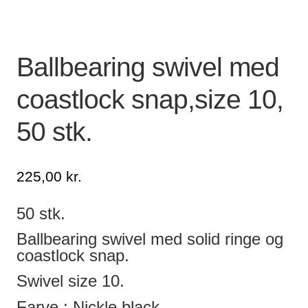
Lagersalg
Ballbearing swivel med
Min Konto
coastlock snap,size 10,
Glemt adgangskode
50 stk.
225,00
kr.
50 stk.
Ballbearing swivel med solid ringe og
coastlock snap.
Swivel size 10.
Farve : Nickle black.