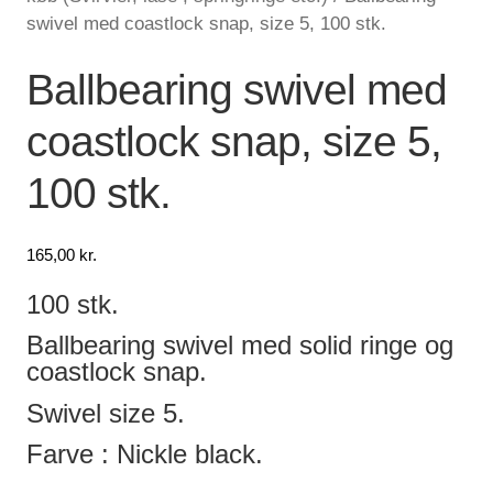
swivel med coastlock snap, size 5, 100 stk.
Lagersalg
Ballbearing swivel med
Min Konto
coastlock snap, size 5,
Glemt adgangskode
100 stk.
165,00
kr.
100 stk.
Ballbearing swivel med solid ringe og
coastlock snap.
Swivel size 5.
Farve : Nickle black.