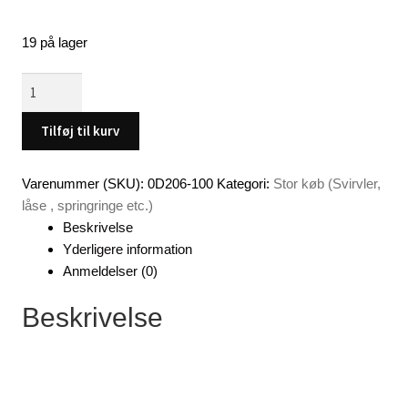
19 på lager
Ballbearing
swivel
med
Tilføj til kurv
coastlock
snap,
Varenummer (SKU):
0D206-100
Kategori:
Stor køb (Svirvler,
size
låse , springringe etc.)
5,
Beskrivelse
100
Yderligere information
stk.
Anmeldelser (0)
antal
Beskrivelse