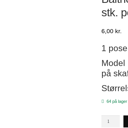
stk. 
6,00
kr.
1 pose
Model 
på skaf
Størrel
64 på lager
Baitholder
hooks