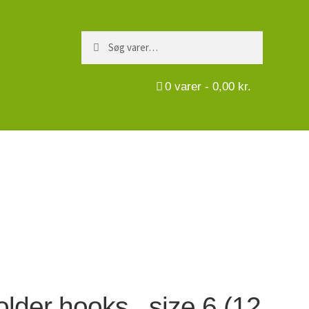
Søg
Søg
efter:
0
varer -
0,00
kr.
older hooks , size 6 (12