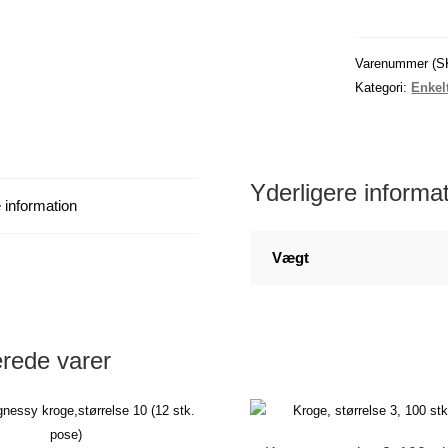
,
size
6
Varenummer (S
(12
Kategori:
Enkel
stk.
pose)
antal
Yderligere informa
 information
Vægt
erede varer