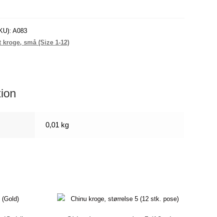
KU):
A083
t kroge, små (Size 1-12)
tion
0,01 kg