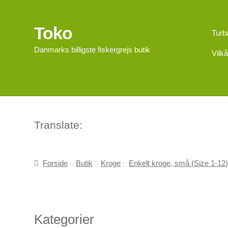
Toko
Spring
Spring
Turb
til
til
Danmarks billigste fiskergrejs butik
Vilkå
navigation
indhold
Translate:
Forside
Butik
Kroge
Enkelt kroge, små (Size 1-12
Kategorier