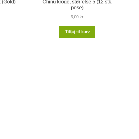
k (Gold)
Chinu kroge, størrelse 5 (12 stk.
pose)
6,00
kr.
Tilføj til kurv