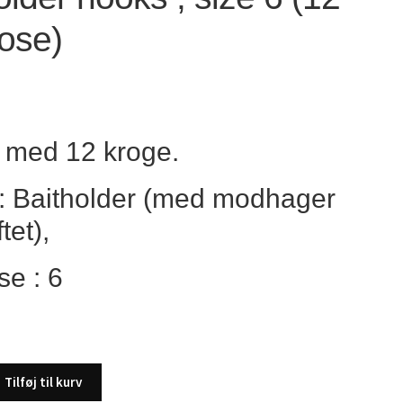
pose)
 med 12 kroge.
: Baitholder (med modhager
tet),
se : 6
Tilføj til kurv