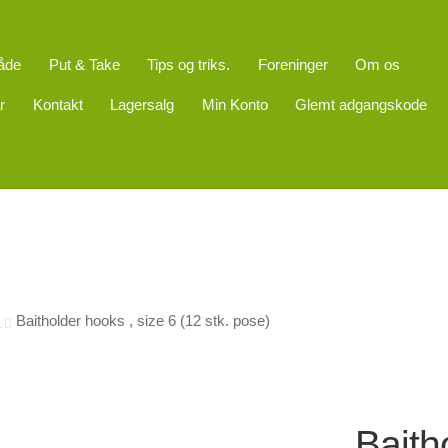
åde
Put & Take
Tips og triks.
Foreninger
Om os
r
Kontakt
Lagersalg
Min Konto
Glemt adgangskode
)
Baitholder hooks , size 6 (12 stk. pose)
Baith