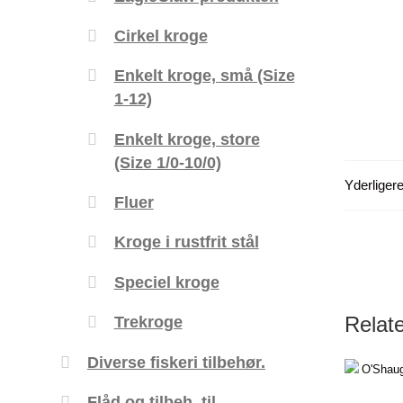
Cirkel kroge
Enkelt kroge, små (Size
1-12)
Enkelt kroge, store
(Size 1/0-10/0)
Yderligere
Fluer
Kroge i rustfrit stål
Speciel kroge
Relat
Trekroge
Diverse fiskeri tilbehør.
Flåd og tilbeh. til