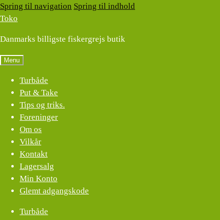
Spring til navigation
Spring til indhold
Toko
Danmarks billigste fiskergrejs butik
Menu
Turbåde
Put & Take
Tips og triks.
Foreninger
Om os
Vilkår
Kontakt
Lagersalg
Min Konto
Glemt adgangskode
Turbåde