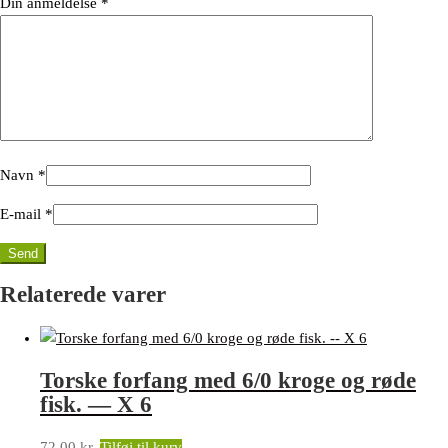
Din anmeldelse
*
Navn
*
E-mail
*
Relaterede varer
Torske forfang med 6/0 kroge og røde
fisk. — X 6
72,00
kr.
Tilføj til kurv