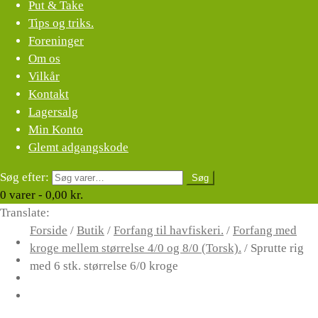
Put & Take
Tips og triks.
Foreninger
Om os
Vilkår
Kontakt
Lagersalg
Min Konto
Glemt adgangskode
Søg efter:
Søg
0
varer -
0,00
kr.
Translate:
Forside
/
Butik
/
Forfang til havfiskeri.
/
Forfang med
kroge mellem størrelse 4/0 og 8/0 (Torsk).
/
Sprutte rig
med 6 stk. størrelse 6/0 kroge