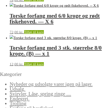
Torske forfang med 6/0 kroge og rødt
fiskehoved. — X 6
72,00
kr.
Tilføj til kurv
Torske forfang med 3 stk. størrelse 8/0
kroge. (B) — x 1
12,00
kr.
Tilføj til kurv
Kategorier
Nyheder og udsolgte varer igen på lager.
Udsalg.
Svirvler, Låse, spring ringe ....
Endegrej.
Trolling