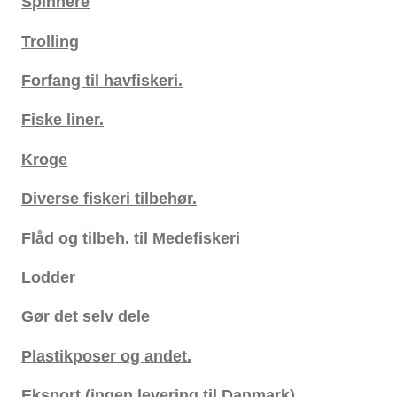
Spinnere
Trolling
Forfang til havfiskeri.
Fiske liner.
Kroge
Diverse fiskeri tilbehør.
Flåd og tilbeh. til Medefiskeri
Lodder
Gør det selv dele
Plastikposer og andet.
Eksport (ingen levering til Danmark).