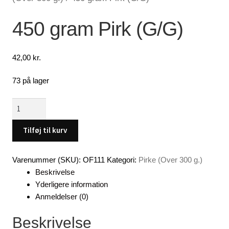
Lagersalg
450 gram Pirk (G/G)
Min Konto
42,00
kr.
Glemt adgangskode
73 på lager
450
gram
Pirk
Tilføj til kurv
(G/G)
antal
Varenummer (SKU):
OF111
Kategori:
Pirke (Over 300 g.)
Beskrivelse
Yderligere information
Anmeldelser (0)
Beskrivelse