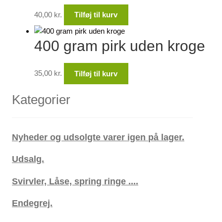
40,00
kr.
Tilføj til kurv
400 gram pirk uden kroge
35,00
kr.
Tilføj til kurv
Kategorier
Nyheder og udsolgte varer igen på lager.
Udsalg.
Svirvler, Låse, spring ringe ....
Endegrej.