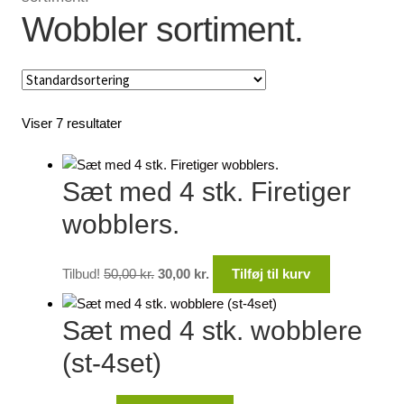
Wobbler sortiment.
Lagersalg
Min Konto
Viser 7 resultater
Glemt adgangskode
Sæt med 4 stk. Firetiger
wobblers.
Den
Den
Tilbud!
50,00
kr.
30,00
kr.
Tilføj til kurv
oprindelige
aktuelle
pris
pris
Sæt med 4 stk. wobblere
var:
er:
50,00 kr..
30,00 kr..
(st-4set)