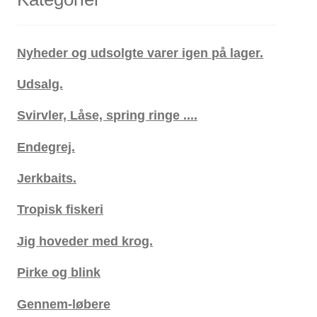
Nyheder og udsolgte varer igen på lager.
Udsalg.
Svirvler, Låse, spring ringe ....
Endegrej.
Jerkbaits.
Tropisk fiskeri
Jig hoveder med krog.
Pirke og blink
Gennem-løbere