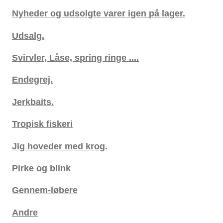
Nyheder og udsolgte varer igen på lager.
Udsalg.
Svirvler, Låse, spring ringe ....
Endegrej.
Jerkbaits.
Tropisk fiskeri
Jig hoveder med krog.
Pirke og blink
Gennem-løbere
Andre