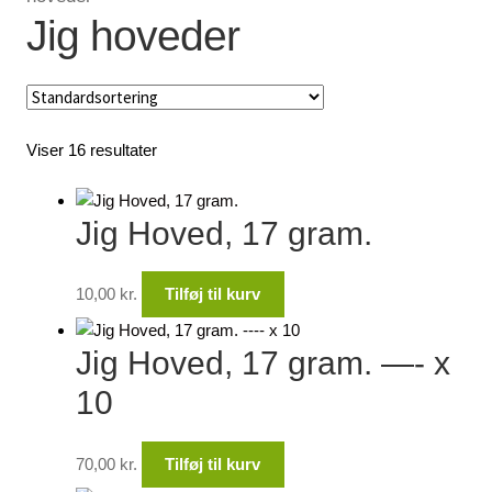
Jig hoveder
Lagersalg
Min Konto
Viser 16 resultater
Glemt adgangskode
Jig Hoved, 17 gram.
10,00
kr.
Tilføj til kurv
Jig Hoved, 17 gram. —- x
10
70,00
kr.
Tilføj til kurv